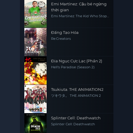
Emi Martínez: Cậu bé ngừng
thời gian
Emi Martínez: The Kid Who Stops
Time
Đấng Tạo Hóa
Re:Creators
Địa Ngục Cực Lạc (Phần 2)
Hell's Paradise (Season 2)
Tsukiuta. THE ANIMATION2
ツキウタ。 THE ANIMATION 2
Splinter Cell: Deathwatch
Splinter Cell: Deathwatch