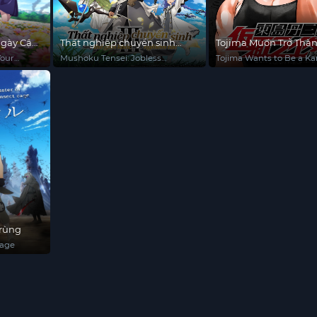
Ngày Cậu
Thất nghiệp chuyển sinh
Tojima Muốn Trở Thà
(Phần 3)
Kamen Rider
Your
Mushoku Tensei: Jobless
Tojima Wants to Be a K
Reincarnation (Season 3)
Rider
trùng
Cage