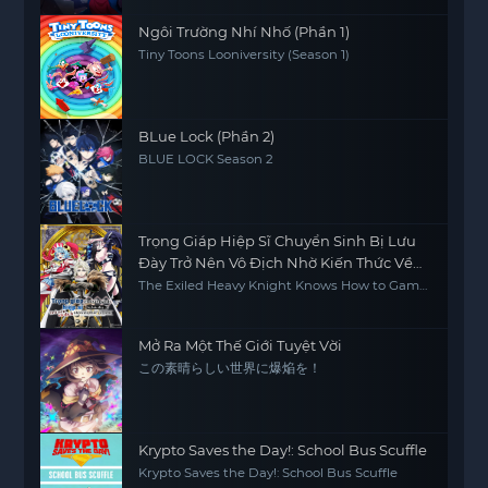
Ngôi Trường Nhí Nhố (Phần 1)
Tiny Toons Looniversity (Season 1)
BLue Lock (Phần 2)
BLUE LOCK Season 2
Trọng Giáp Hiệp Sĩ Chuyển Sinh Bị Lưu
Đày Trở Nên Vô Địch Nhờ Kiến Thức Về
Game
The Exiled Heavy Knight Knows How to Game
the System
Mở Ra Một Thế Giới Tuyệt Vời
この素晴らしい世界に爆焔を！
Krypto Saves the Day!: School Bus Scuffle
Krypto Saves the Day!: School Bus Scuffle