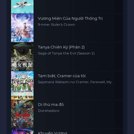
Vương Miện Của Người Thống Trị
9-nine- Ruler's Crown
Tanya Chiến Ký (Phần 2)
Saga of Tanya the Evil (Season 2)
Tạm biệt, Cramer của tôi
Sayonara Watashi no Cramer, Farewell, My
Dear Cramer
Dị thú ma đô
Dorohedoro
Khuyển Vương