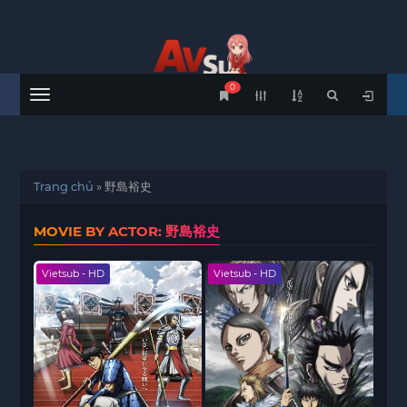
0
Menu
Trang chủ
»
野島裕史
MOVIE BY ACTOR: 野島裕史
Vietsub - HD
Vietsub - HD