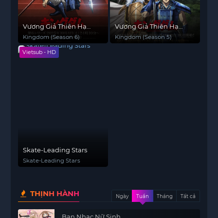
Vương Giả Thiên Hạ
Vương Giả Thiên Hạ
(Mùa 6)
(Mùa 5)
Kingdom (Season 6)
Kingdom (Season 5)
Vietsub - HD
Skate-Leading Stars
Skate-Leading Stars
THỊNH HÀNH
Ngày
Tuần
Tháng
Tất cả
Ban Nhạc Nữ Sinh