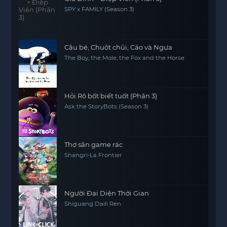
SPY x FAMILY (Season 3)
Cậu bé, Chuột chũi, Cáo và Ngựa
The Boy, the Mole, the Fox and the Horse
Hỏi Rô bốt biết tuốt (Phần 3)
Ask the StoryBots (Season 3)
Thợ săn game rác
Shangri-La Frontier
Người Đại Diện Thời Gian
Shiguang Daili Ren