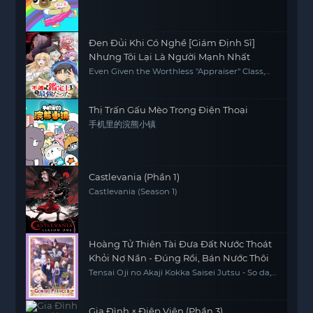
Đen Đủi Khi Có Nghề [Giám Định Sĩ]
Nhưng Tôi Lại Là Người Mạnh Nhất
Even Given the Worthless "Appraiser" Class,
I'm Actually the Strongest
Thị Trấn Gấu Mèo Trong Điện Thoại
手机里的浣熊小镇
Castlevania (Phần 1)
Castlevania (Season 1)
Hoàng Tử Thiên Tài Đưa Đất Nước Thoát
Khỏi Nợ Nần - Đúng Rồi, Bán Nước Thôi
Tensai Oji no Akaji Kokka Saisei Jutsu - So da,
Baikoku Shiyo, The Genius Prince's Guide to
Raising a Nation Out of Debt, The Genius
Prince's Guide to Raising a Nation Out of
Debt (Hey, How About Treason?)
Gia Đình × Điệp Viên (Phần 3)