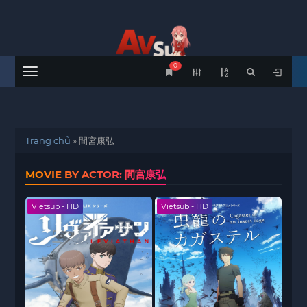
0
Menu
Trang chủ
»
間宮康弘
MOVIE BY ACTOR: 間宮康弘
Vietsub - HD
Vietsub - HD