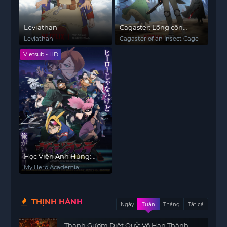
Leviathan
Cagaster: Lồng côn
trùng
Leviathan
Cagaster of an Insect Cage
Vietsub - HD
Học Viện Anh Hùng:
Vigilantes
My Hero Academia:
Vigilantes
THỊNH HÀNH
Ngày
Tuần
Tháng
Tất cả
Thanh Gươm Diệt Quỷ: Vô Hạn Thành