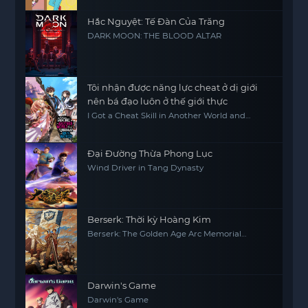
Hắc Nguyệt: Tế Đàn Của Trăng
DARK MOON: THE BLOOD ALTAR
Tôi nhận được năng lực cheat ở dị giới
nên bá đạo luôn ở thế giới thực
I Got a Cheat Skill in Another World and
Became Unrivaled in the Real World, Too
Đại Đường Thừa Phong Lục
Wind Driver in Tang Dynasty
Berserk: Thời kỳ Hoàng Kim
Berserk: The Golden Age Arc Memorial
Edition
Darwin's Game
Darwin's Game