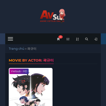
0
Menu
Trang chủ
»
곽규미
MOVIE BY ACTOR: 곽규미
Vietsub - HD