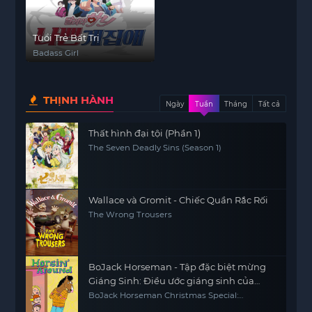
Tuổi Trẻ Bất Trị
Badass Girl
THỊNH HÀNH
Ngày
Tuần
Tháng
Tất cả
Thất hình đại tội (Phần 1)
The Seven Deadly Sins (Season 1)
Wallace và Gromit - Chiếc Quần Rắc Rối
The Wrong Trousers
BoJack Horseman - Tập đặc biệt mừng
Giáng Sinh: Điều ước giáng sinh của
Sabrina
BoJack Horseman Christmas Special:
Sabrina's Christmas Wish