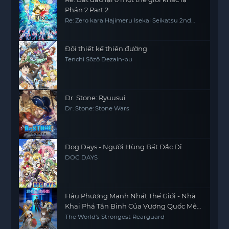
Phần 2 Part 2
Re: Zero kara Hajimeru Isekai Seikatsu 2nd
Season Part 2, Re0, RE:ZERO
Đội thiết kế thiên đường
Tenchi Sōzō Dezain-bu
Dr. Stone: Ryuusui
Dr. Stone: Stone Wars
Dog Days - Người Hùng Bất Đắc Dĩ
DOG DAYS
Hậu Phương Mạnh Nhất Thế Giới - Nhà
Khai Phá Tân Binh Của Vương Quốc Mê
Cung
The World's Strongest Rearguard