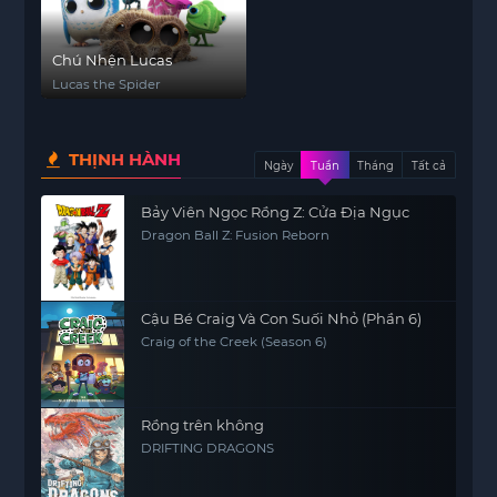
Chú Nhện Lucas
Lucas the Spider
THỊNH HÀNH
Ngày
Tuần
Tháng
Tất cả
Bảy Viên Ngọc Rồng Z: Cửa Địa Ngục
Dragon Ball Z: Fusion Reborn
Cậu Bé Craig Và Con Suối Nhỏ (Phần 6)
Craig of the Creek (Season 6)
Rồng trên không
DRIFTING DRAGONS