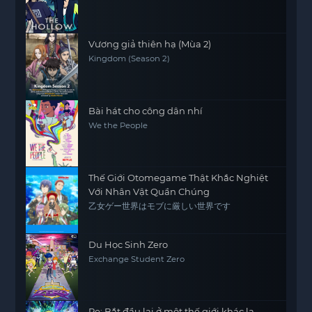
Vương giả thiên hạ (Mùa 2)
Kingdom (Season 2)
Bài hát cho công dân nhí
We the People
Thế Giới Otomegame Thật Khắc Nghiệt
Với Nhân Vật Quần Chúng
乙女ゲー世界はモブに厳しい世界です
Du Học Sinh Zero
Exchange Student Zero
Re: Bắt đầu lại ở một thế giới khác lạ