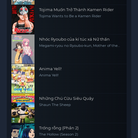
Tojima Muốn Trở Thành Kamen Rider
Tojima Wants to Be a Kamen Rider
Nhóc Ryoubo của kí túc xá Nữ thần
Megami-ryou no Ryoubo-kun, Mother of the
Goddess' Dormitory
Anima Yell!
Anima Yell!
Những Chú Cừu Siêu Quậy
Shaun The Sheep
Trống rỗng (Phần 2)
The Hollow (Season 2)