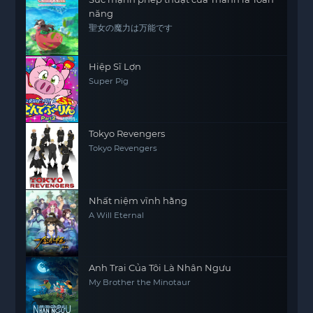
năng
聖女の魔力は万能です
Hiệp Sĩ Lợn
Super Pig
Tokyo Revengers
Tokyo Revengers
Nhất niệm vĩnh hằng
A Will Eternal
Anh Trai Của Tôi Là Nhân Ngưu
My Brother the Minotaur