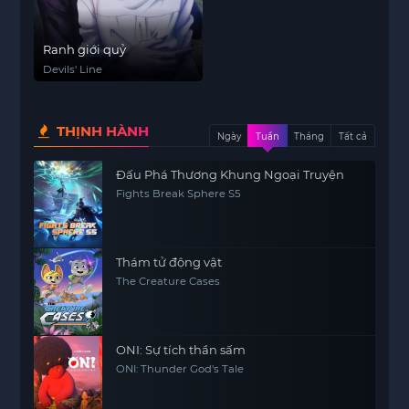
Ranh giới quỷ
Devils' Line
THỊNH HÀNH
Ngày
Tuần
Tháng
Tất cả
Đấu Phá Thương Khung Ngoại Truyện
Fights Break Sphere S5
Thám tử động vật
The Creature Cases
ONI: Sự tích thần sấm
ONI: Thunder God's Tale