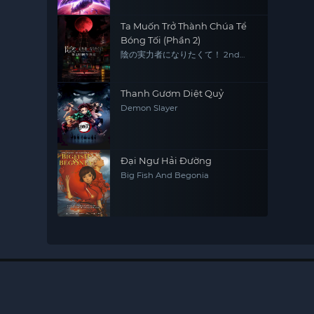
Ta Muốn Trở Thành Chúa Tể
Bóng Tối (Phần 2)
陰の実力者になりたくて！ 2nd
season
Thanh Gươm Diệt Quỷ
Demon Slayer
Đại Ngư Hải Đường
Big Fish And Begonia