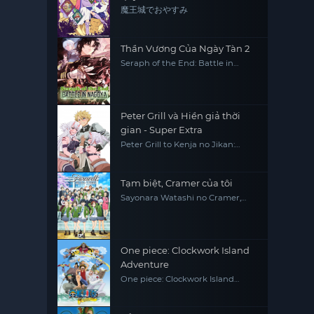
魔王城でおやすみ
Thần Vương Của Ngày Tàn 2
Seraph of the End: Battle in
Nagoya
Peter Grill và Hiền giả thời
gian - Super Extra
Peter Grill to Kenja no Jikan:
Super Extra
Tạm biệt, Cramer của tôi
Sayonara Watashi no Cramer,
Farewell, My Dear Cramer
One piece: Clockwork Island
Adventure
One piece: Clockwork Island
Adventure