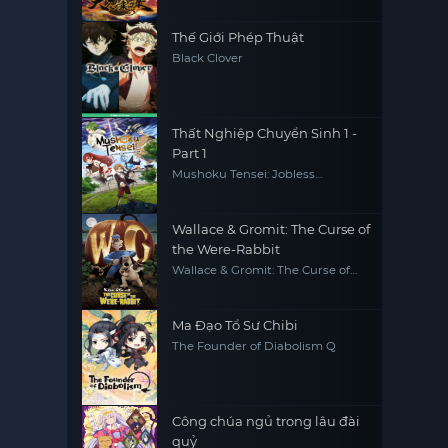
Thế Giới Phép Thuật
Black Clover
Thất Nghiệp Chuyển Sinh 1 -
Part 1
Mushoku Tensei: Jobless
Reincarnation
Wallace & Gromit: The Curse of
the Were-Rabbit
Wallace & Gromit: The Curse of
the Were-Rabbit
Ma Đạo Tổ Sư Chibi
The Founder of Diabolism Q
Công chúa ngủ trong lâu đài
quỷ