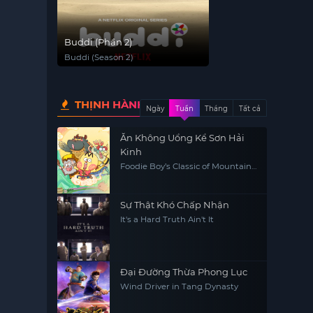
Buddi (Phần 2)
Buddi (Season 2)
THỊNH HÀNH
Ngày
Tuần
Tháng
Tất cả
Ăn Không Uổng Kể Sơn Hải
Kinh
Foodie Boy’s Classic of Mountains
& Seas
Sự Thật Khó Chấp Nhận
It's a Hard Truth Ain't It
Đại Đường Thừa Phong Lục
Wind Driver in Tang Dynasty