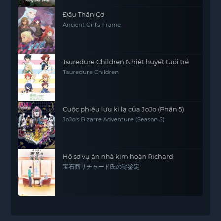
Đấu Thần Cơ
Ancient Girl's-Frame
Tsuredure Children Nhiệt huyết tuổi trẻ
Tsuredure Children
Cuộc phiêu lưu kì lạ của JoJo (Phần 5)
JoJo's Bizarre Adventure (Season 5)
Hồ sơ vụ án nhà kim hoàn Richard
宝石商リチャード氏の谜鉴定