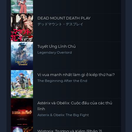
DEAD MOUNT DEATH PLAY
デッドマウント・デスプレイ
Tuyết Ưng Lĩnh Chủ
Legendary Overlord
Vị vua mạnh nhất làm gì ở kiếp thứ hai?
The Beginning After the End
Astérix và Obélix: Cuộc đấu của các thủ
lĩnh
Asterix & Obelix: The Big Fight
Wistoria: Trượng và Kiếm (Phần 2)