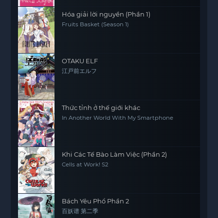
Hóa giải lời nguyền (Phần 1)
Fruits Basket (Season 1)
OTAKU ELF
江戸前エルフ
Thức tỉnh ở thế giới khác
In Another World With My Smartphone
Khi Các Tế Bào Làm Việc (Phần 2)
Cells at Work! S2
Bách Yêu Phổ Phần 2
百妖谱 第二季