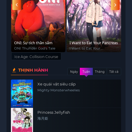
I Want to Eat Your Pancreas
Vua đầu bếp Soma 2
Đại
e
I Want to Eat Your
Shokugeki no Souma: Ni no
Att
Pancreas
Sara
Ice Age: Collision Course
THỊNH HÀNH
Ngày
Tuần
Tháng
Tất cả
Xe quái vật siêu cấp
Mighty Monsterwheelies
Princess Jellyfish
海月姫