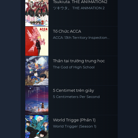
Tsukiuta. THE ANIMATION2
ツキウタ。 THE ANIMATION 2
Tổ Chức ACCA
ACCA: 13th Territory Inspection
Department
Thần tại trường trung học
The God of High School
5 Centimet trên giây
5 Centimeters Per Second
World Trigge (Phần 1)
World Trigger (Season 1)