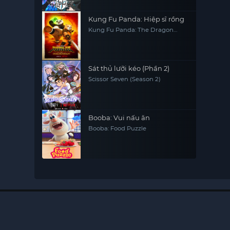
Kung Fu Panda: Hiệp sĩ rồng
Kung Fu Panda: The Dragon
Knight
Sát thủ lưỡi kéo (Phần 2)
Scissor Seven (Season 2)
Booba: Vui nấu ăn
Booba: Food Puzzle