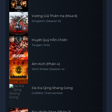
Vương Giả Thiên Hạ (Mùa 6)
Kingdom (Season 6)
Huyết Quỷ Hỗn Chiến
Tougen Anki
Ám Kịch (Phần 4)
Yami Shibai (Season 4)
Da Xia Qing Shang Gong
GoWest: Overworked
Đại chiến Titan (Phần 2)