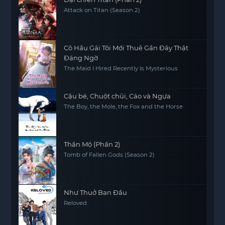
Attack on Titan (Season 2)
Cô Hầu Gái Tôi Mới Thuê Gần Đây Thật
Đáng Ngờ
The Maid I Hired Recently Is Mysterious
Cậu bé, Chuột chũi, Cáo và Ngựa
The Boy, the Mole, the Fox and the Horse
Thần Mộ (Phần 2)
Tomb of Fallen Gods (Season 2)
Như Thuở Ban Đầu
Reloved