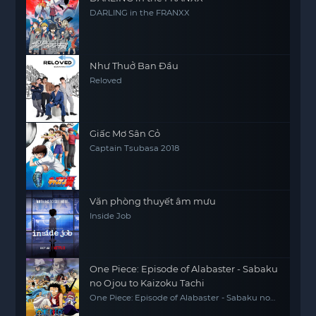
DARLING in the FRANXX
Như Thuở Ban Đầu
Reloved
Giấc Mơ Sân Cỏ
Captain Tsubasa 2018
Văn phòng thuyết âm mưu
Inside Job
One Piece: Episode of Alabaster - Sabaku
no Ojou to Kaizoku Tachi
One Piece: Episode of Alabaster - Sabaku no
Ojou to Kaizoku Tachi