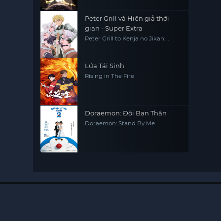
Peter Grill và Hiền giả thời
gian - Super Extra
Peter Grill to Kenja no Jikan:
Super Extra
Lửa Tái Sinh
Rising in The Fire
Doraemon: Đôi Bạn Thân
Doraemon: Stand By Me