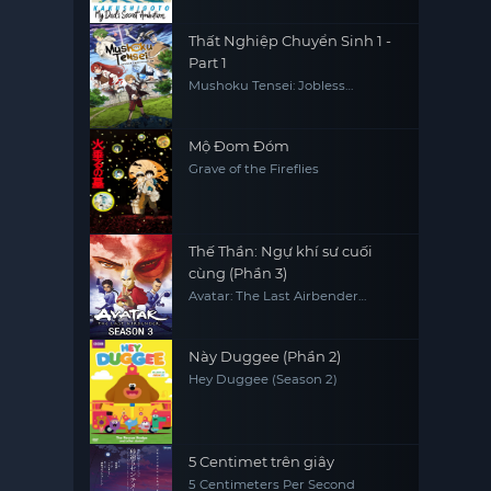
Thất Nghiệp Chuyển Sinh 1 -
Part 1
Mushoku Tensei: Jobless
Reincarnation
Mộ Đom Đóm
Grave of the Fireflies
Thế Thần: Ngự khí sư cuối
cùng (Phần 3)
Avatar: The Last Airbender
(Season 3)
Này Duggee (Phần 2)
Hey Duggee (Season 2)
5 Centimet trên giây
5 Centimeters Per Second