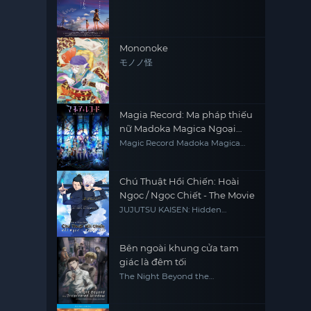
Mononoke
モノノ怪
Magia Record: Ma pháp thiếu
nữ Madoka Magica Ngoại
truyện
Magic Record Madoka Magica
Gaiden
Chú Thuật Hồi Chiến: Hoài
Ngọc / Ngọc Chiết - The Movie
JUJUTSU KAISEN: Hidden
Inventory / Premature Death -
The Movie
Bên ngoài khung cửa tam
giác là đêm tối
The Night Beyond the
Tricornered Window