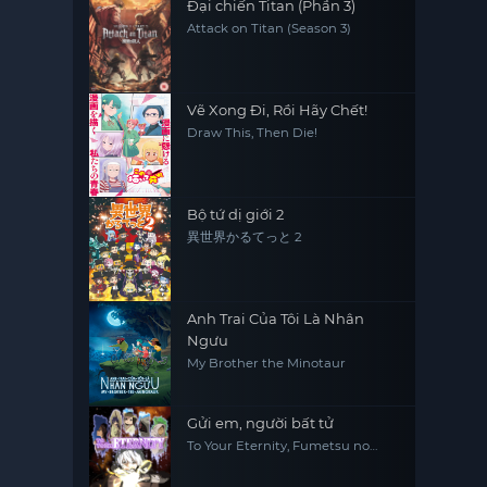
Đại chiến Titan (Phần 3)
Attack on Titan (Season 3)
Vẽ Xong Đi, Rồi Hãy Chết!
Draw This, Then Die!
Bộ tứ dị giới 2
異世界かるてっと 2
Anh Trai Của Tôi Là Nhân
Ngưu
My Brother the Minotaur
Gửi em, người bất tử
To Your Eternity, Fumetsu no
Anata e