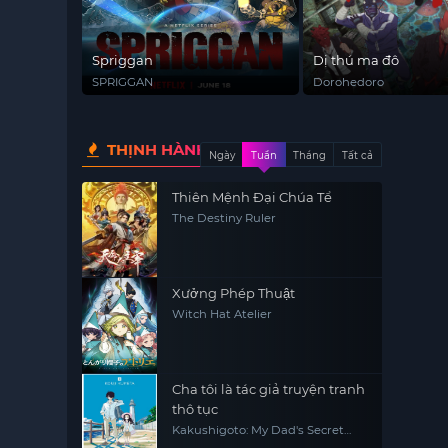
Spriggan
Dị thú ma đô
SPRIGGAN
Dorohedoro
THỊNH HÀNH
Ngày
Tuần
Tháng
Tất cả
Thiên Mệnh Đại Chúa Tể
The Destiny Ruler
Xưởng Phép Thuật
Witch Hat Atelier
Cha tôi là tác giả truyện tranh
thô tục
Kakushigoto: My Dad's Secret
Ambition