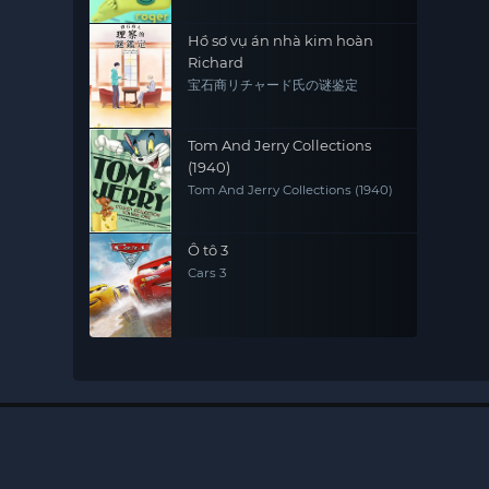
Hồ sơ vụ án nhà kim hoàn
Richard
宝石商リチャード氏の谜鉴定
Tom And Jerry Collections
(1940)
Tom And Jerry Collections (1940)
Ô tô 3
Cars 3