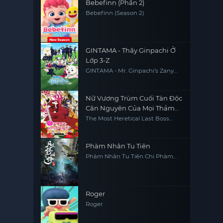
Bebefinn (Phần 2)
Bebefinn (Season 2)
GINTAMA - Thầy Ginpachi Ở
Lớp 3-Z
GINTAMA - Mr. Ginpachi's Zany
Class
Nữ Vương Trùm Cuối Tàn Độc
Căn Nguyên Của Mọi Thảm
Kịch Sẽ Dốc Sức Vì Người Dân
The Most Heretical Last Boss
Queen: From Villainess to Savior
(Phần 2)
(Season 2)
Phàm Nhân Tu Tiên
Phàm Nhân Tu Tiên Chi Phàm
Nhân Phong Khởi Thiên Nam,
Fan Ren Xiu Xian Zhuan
Roger
Roger