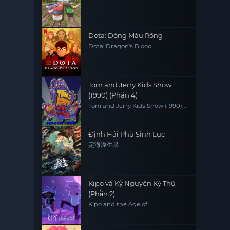
Dota: Dòng Máu Rồng
Dota: Dragon's Blood
Tom and Jerry Kids Show
(1990) (Phần 4)
Tom and Jerry Kids Show (1990)
(Season 4)
Định Hải Phù Sinh Lục
定海浮生录
Kipo và Kỷ Nguyên Kỳ Thú
(Phần 2)
Kipo and the Age of
Wonderbeasts (Season 2)