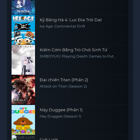
Kỷ Băng Hà 4: Lục Địa Trôi Dạt
Ice Age: Continental Drift
Kiếm Cơm Bằng Trò Chơi Sinh Tử
SHIBOYUGI: Playing Death Games to Put
Food on the Table
Đại chiến Titan (Phần 2)
Attack on Titan (Season 2)
Này Duggee (Phần 1)
Hey Duggee (Season 1)
Giới Linh