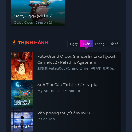
Oggy Oggy (Phần 2)
Oggy Oggy (Season 2)
THỊNH HÀNH
Ngày
Tuần
Tháng
Tất cả
Fate/Grand Order: Shinsei Entaku Ryouiki
Camelot 2 - Paladin; Agateram
劇場版 Fateu002FGrand Order -神聖円卓領域
キャメロット- 後編 Paladin; Agateram
Anh Trai Của Tôi Là Nhân Ngưu
My Brother the Minotaur
Văn phòng thuyết âm mưu
Inside Job