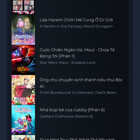
Lập Harem Chốn Mê Cung Ở Dị Giới
A Harem in the Fantasy World Dungeon
Cuộc Chiến Ngân Hà: Maul - Chúa Tể
Bóng Tối (Phần 1)
Star Wars: Maul - Shadow Lord
Ông chú chuyển sinh thành tiểu thư độc
ác
From Bureaucrat to Villainess: Dad's Been
Reincarnated!
Nhà búp bê của Gabby (Phần 6)
Gabby's Dollhouse (Season 6)
Tà Vương Truy Thế: Nhất Thế Khuynh