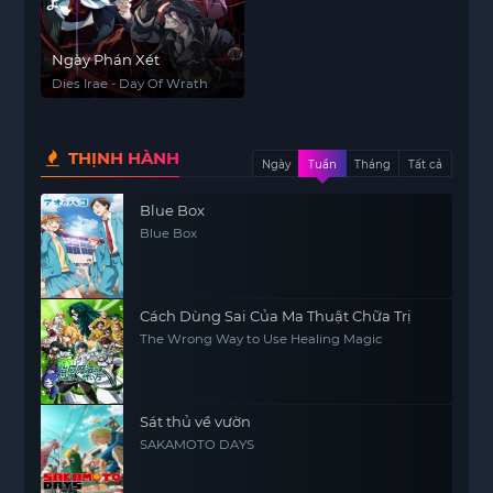
Ngày Phán Xét
Dies Irae - Day Of Wrath
THỊNH HÀNH
Ngày
Tuần
Tháng
Tất cả
Blue Box
Blue Box
Cách Dùng Sai Của Ma Thuật Chữa Trị
The Wrong Way to Use Healing Magic
Sát thủ về vườn
SAKAMOTO DAYS