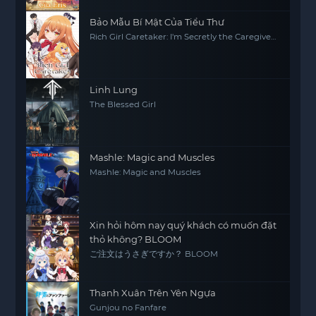
Bảo Mẫu Bí Mật Của Tiểu Thư
Rich Girl Caretaker: I'm Secretly the Caregiver
of the Most Popular Girl in This Rich Kid
School
Linh Lung
The Blessed Girl
Mashle: Magic and Muscles
Mashle: Magic and Muscles
Xin hỏi hôm nay quý khách có muốn đặt
thỏ không? BLOOM
ご注文はうさぎですか？ BLOOM
Thanh Xuân Trên Yên Ngựa
Gunjou no Fanfare