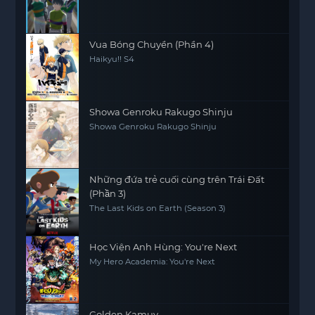
Vua Bóng Chuyền (Phần 4)
Haikyu!! S4
Showa Genroku Rakugo Shinju
Showa Genroku Rakugo Shinju
Những đứa trẻ cuối cùng trên Trái Đất
(Phần 3)
The Last Kids on Earth (Season 3)
Học Viện Anh Hùng: You're Next
My Hero Academia: You're Next
Golden Kamuy