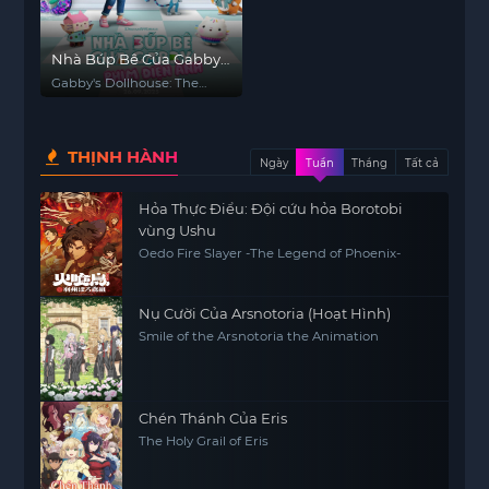
Nhà Búp Bê Của Gabby:
Phim Điện Ảnh
Gabby's Dollhouse: The
Movie
THỊNH HÀNH
Ngày
Tuần
Tháng
Tất cả
Hỏa Thực Điểu: Đội cứu hỏa Borotobi
vùng Ushu
Oedo Fire Slayer -The Legend of Phoenix-
Nụ Cười Của Arsnotoria (Hoạt Hình)
Smile of the Arsnotoria the Animation
Chén Thánh Của Eris
The Holy Grail of Eris