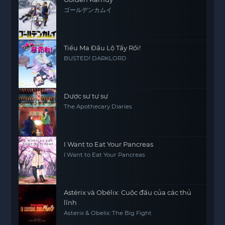
ゴールデンカムイ
Tiểu Ma Đầu Lộ Tẩy Rồi!
BUSTED! DARKLORD
Dược sư tự sự
The Apothecary Diaries
I Want to Eat Your Pancreas
I Want to Eat Your Pancreas
Astérix và Obélix: Cuộc đấu của các thủ
lĩnh
Asterix & Obelix: The Big Fight