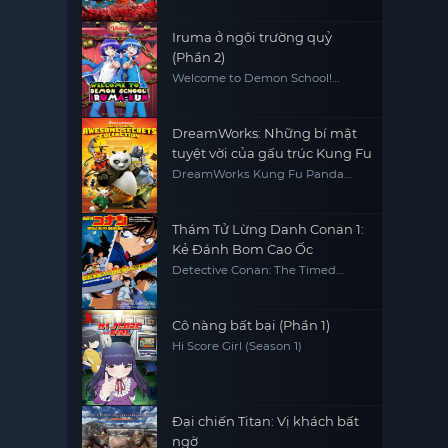
Iruma ở ngôi trường quỷ
(Phần 2)
Welcome to Demon School!
Iruma-kun (Season 2)
DreamWorks: Những bí mật
tuyệt vời của gấu trúc Kung Fu
DreamWorks Kung Fu Panda
Awesome Secrets
Thám Tử Lừng Danh Conan 1:
Kẻ Đánh Bom Cao Ốc
Detective Conan: The Timed
Bomb Skyscraper
Cô nàng bất bại (Phần 1)
Hi Score Girl (Season 1)
Đại chiến Titan: Vị khách bất
ngờ