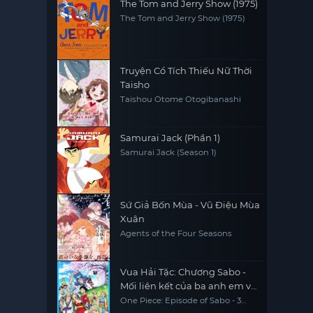
The Tom and Jerry Show (1975)
The Tom and Jerry Show (1975)
Truyện Cổ Tích Thiếu Nữ Thời
Taisho
Taishou Otome Otogibanashi
Samurai Jack (Phần 1)
Samurai Jack (Season 1)
Sứ Giả Bốn Mùa - Vũ Điệu Mùa
Xuân
Agents of the Four Seasons
Vua Hải Tặc: Chương Sabo -
Mối liên kết của ba anh em và
ý chí được kế thừa
One Piece: Episode of Sabo - 3
Kyōdai no Kizuna Kiseki no Saikai