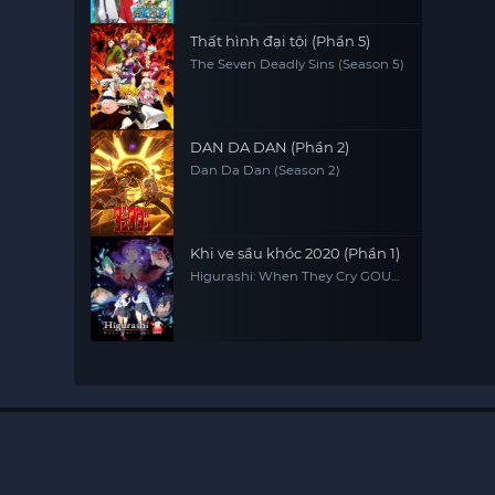
to Uketsugareru Ishi, One Piece
Sapo Special Chapter Three
Brothers' Bonds, Miracle Reunion
Thất hình đại tội (Phần 5)
and Inherited Will
The Seven Deadly Sins (Season 5)
DAN DA DAN (Phần 2)
Dan Da Dan (Season 2)
Khi ve sầu khóc 2020 (Phần 1)
Higurashi: When They Cry GOU
(Season 1)