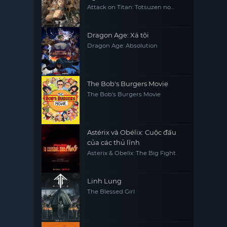
Attack on Titan: Totsuzen no
Raihousha, Attack on Titan: The
Sudden Visitor
Dragon Age: Xá tội
Dragon Age: Absolution
The Bob's Burgers Movie
The Bob's Burgers Movie
Astérix và Obélix: Cuộc đấu
của các thủ lĩnh
Asterix & Obelix: The Big Fight
Linh Lung
The Blessed Girl