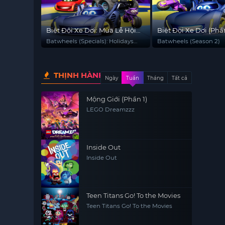
Biệt Đội Xe Dơi: Mùa Lễ Hội
Biệt Đội Xe Dơi (Phầ
Băng Giá
Batwheels (Specials): Holidays
Batwheels (Season 2)
on ice
THỊNH HÀNH
Ngày
Tuần
Tháng
Tất cả
Mộng Giới (Phần 1)
LEGO Dreamzzz
Inside Out
Inside Out
Teen Titans Go! To the Movies
Teen Titans Go! To the Movies