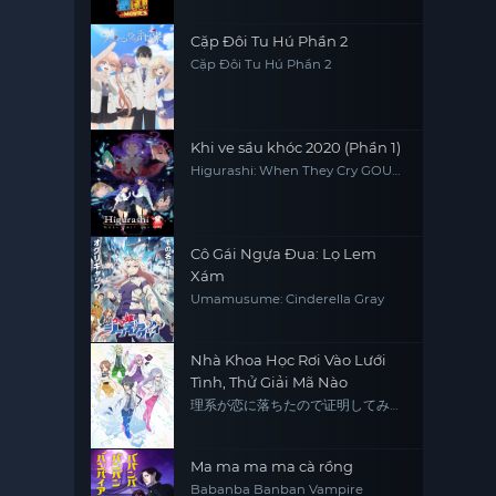
Cặp Đôi Tu Hú Phần 2
Cặp Đôi Tu Hú Phần 2
Khi ve sầu khóc 2020 (Phần 1)
Higurashi: When They Cry GOU
(Season 1)
Cô Gái Ngựa Đua: Lọ Lem
Xám
Umamusume: Cinderella Gray
Nhà Khoa Học Rơi Vào Lưới
Tình, Thử Giải Mã Nào
理系が恋に落ちたので证明してみ
た。
Ma ma ma ma cà rồng
Babanba Banban Vampire