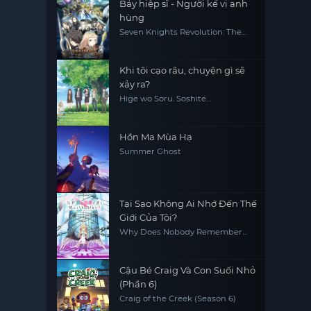
Bảy hiệp sĩ - Người kế vị anh
hùng
Seven Knights Revolution: The
Hero's Successor, Seven Knights
Revolution -Eiyuu no Keishousha
Khi tôi cạo râu, chuyện gì sẽ
xảy ra?
Hige wo Soru. Soshite
Joshikousei wo Hirou.
Hồn Ma Mùa Hạ
Summer Ghost
Tại Sao Không Ai Nhớ Đến Thế
Giới Của Tôi?
Why Does Nobody Remember
Me in This World?
Cậu Bé Craig Và Con Suối Nhỏ
(Phần 6)
Craig of the Creek (Season 6)