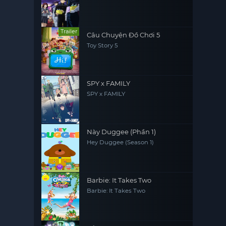
Trailer
Câu Chuyện Đồ Chơi 5
Toy Story 5
SPY x FAMILY
SPY x FAMILY
Này Duggee (Phần 1)
Hey Duggee (Season 1)
Barbie: It Takes Two
Barbie: It Takes Two