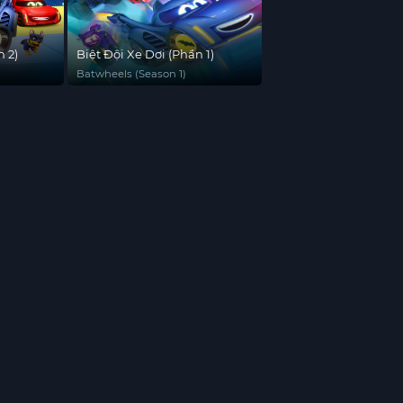
n 2)
Biệt Đội Xe Dơi (Phần 1)
Batwheels (Season 1)