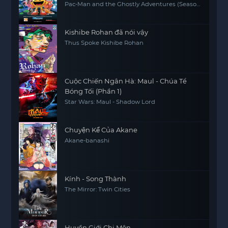
Pac-Man and the Ghostly Adventures (Season
1)
Kishibe Rohan đã nói vậy
Thus Spoke Kishibe Rohan
Cuộc Chiến Ngân Hà: Maul - Chúa Tể
Bóng Tối (Phần 1)
Star Wars: Maul - Shadow Lord
Chuyện Kể Của Akane
Akane-banashi
Kính - Song Thành
The Mirror: Twin Cities
Huyền Giới Chi Môn