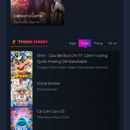
Darwin's Game
Darwin's Game
THỊNH HÀNH
Ngày
Tuần
Tháng
Tất cả
Shin - Cậu Bé Bút Chì 17: Gầm! Vương
Quốc Hoang Dã Kasukabe
Crayon Shin-chan: Roar! Kasukabe Animal
Kingdom
ViVid Strike!
ViVid Strike!
Cá Con Cau Có
The Pout-Pout Fish