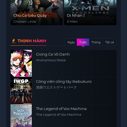
Chú Gà Siêu Quậy
Dị Nhân 1
Chicken Little
X-Men
THỊNH HÀNH
Ngày
Tuần
Tháng
Tất cả
Giọng Ca Vô Danh
Anonymous Noise
Công viên cổng tây Ikebukuro
池袋ウエストゲートパーク
The Legend of Vox Machina
The Legend of Vox Machina