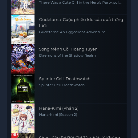
There Was a Cute Girl in the Hero's Party, so I
Tried Confessing to Her
Gudetama: Cuộc phiêu lưu của quả trứng
lười
Gudetama: An Eggcellent Adventure
Song Mệnh Cõi Hoàng Tuyền
Daemons of the Shadow Realm
Splinter Cell: Deathwatch
Splinter Cell: Deathwatch
Hana-Kimi (Phần 2)
Hana-Kimi (Season 2)
Shin - Cậu Bé Bút Chì 32: Nhật Ký Khủng