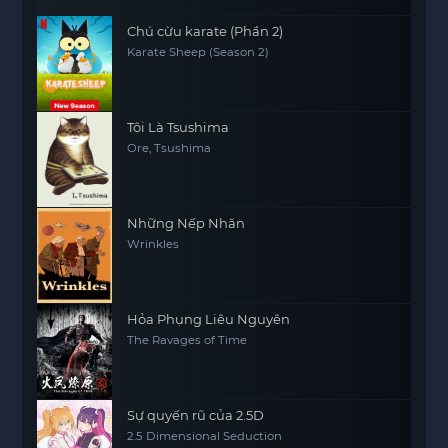
Chú cừu karate (Phần 2)
Karate Sheep (Season 2)
Tôi Là Tsushima
Ore, Tsushima
Những Nếp Nhăn
Wrinkles
Hỏa Phụng Liêu Nguyên
The Ravages of Time
Sự quyến rũ của 2.5D
2.5 Dimensional Seduction