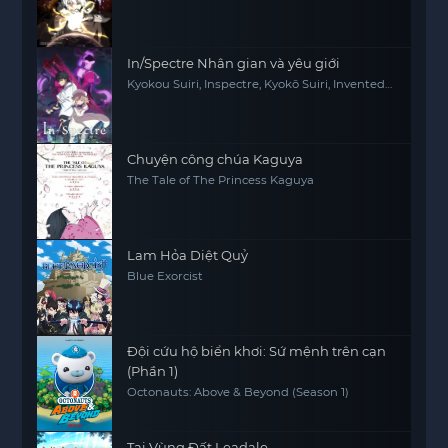
In/Spectre Nhân gian và yêu giới
Kyokou Suiri, Inspectre, Kyokō Suiri, Invented
Inference
Chuyện công chúa Kaguya
The Tale of The Princess Kaguya
Lam Hỏa Diệt Quỷ
Blue Exorcist
Đội cứu hộ biển khơi: Sứ mệnh trên cạn
(Phần 1)
Octonauts: Above & Beyond (Season 1)
Tại Vùng Đất Leadale