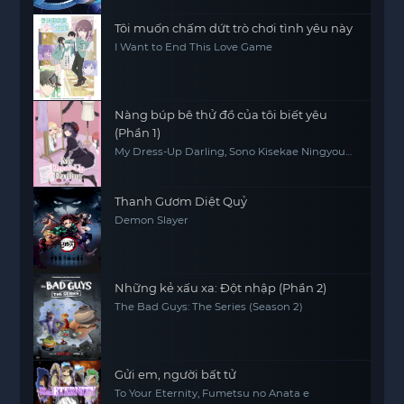
Tôi muốn chấm dứt trò chơi tình yêu này
I Want to End This Love Game
Nàng búp bê thử đồ của tôi biết yêu
(Phần 1)
My Dress-Up Darling, Sono Kisekae Ningyou
wa Koi wo Suru
Thanh Gươm Diệt Quỷ
Demon Slayer
Những kẻ xấu xa: Đột nhập (Phần 2)
The Bad Guys: The Series (Season 2)
Gửi em, người bất tử
To Your Eternity, Fumetsu no Anata e