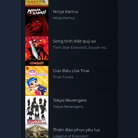
Ninja Kamui
Ninja Kamui
Song tinh diệt quỷ sư
Twin Star Exorcists, Sousei no
Onmyouji
Giai điệu của True
True Tunes
Tokyo Revengers
Tokyo Revengers
Thiên Bảo phục yêu lục
Legend of Exorcism