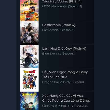
Tiểu Hầu Vương (Phần 1)
LEGO Monkie Kid (Season 1)
Castlevania (Phần 4)
Castlevania (Season 4)
Lam Hỏa Diệt Quỷ (Phần 4)
Blue Exorcist (Season 4)
Bảy Viên Ngọc Rồng Z: Broly
Trở Lại Lần Nữa
Dragon Ball Z: Broly – Second
Coming
Xếp Hạng Của Các Vị Vua:
Chiếc Rương Của Lòng Dũng
Cảm
Ranking of Kings: The Treasure
Chest of Courage