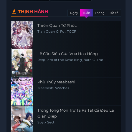
THỊNH HÀNH
Ngày
Tuần
Tháng
Tất cả
Thiên Quan Tứ Phúc
Tian Guan Ci Fu , TGCF
Lễ Cầu Siêu Của Vua Hoa Hồng
Requiem of the Rose King, Bara Ou no
Souretsu
Phù Thủy Maebashi
Maebashi Witches
Trong Tông Môn Trừ Ta Ra Tất Cả Đều Là
Gián Điệp
Spy x Sect