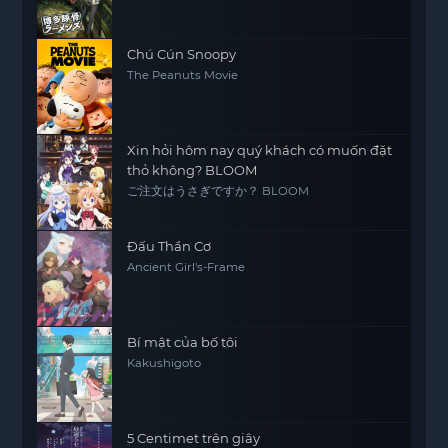
Chú Cún Snoopy
The Peanuts Movie
Xin hỏi hôm nay quý khách có muốn đặt
thỏ không? BLOOM
ご注文はうさぎですか？ BLOOM
Đấu Thần Cơ
Ancient Girl's-Frame
Bí mật của bố tôi
Kakushigoto
5 Centimet trên giây