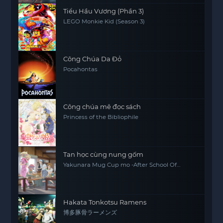
Tiểu Hầu Vương (Phần 3)
LEGO Monkie Kid (Season 3)
Công Chúa Da Đỏ
Pocahontas
Công chúa mê đọc sách
Princess of the Bibliophile
Tan học cùng nung gốm
Yakunara Mug Cup mo -After School Of
YAKUMO-
Hakata Tonkotsu Ramens
博多豚骨ラーメンズ