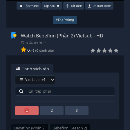
Tập trước
Tập sau
Tắt đèn
26
lượt xem
#Dự Phòng
Watch Bebefinn (Phần 2) Vietsub - HD
0
/
0
đánh giá
5
Danh sách tập
1
2
3
Bebefinn (Phần 2)
Bebefinn (Season 2)