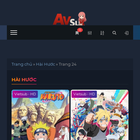
0
Menu
Trang chủ
»
Hài Hước
»
Trang 24
HÀI HƯỚC
Vietsub - HD
Vietsub - HD