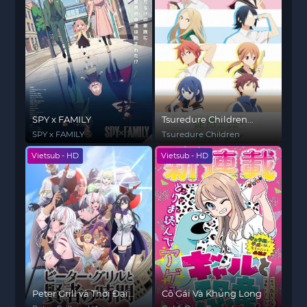
SPY x FAMILY
Tsuredure Children
Nhiệt huyết tuổi trẻ
SPY x FAMILY
Tsuredure Children
Vietsub - HD
Vietsub - HD
Peter Grill và Thời Đại
Cô Gái Và Khủng Long