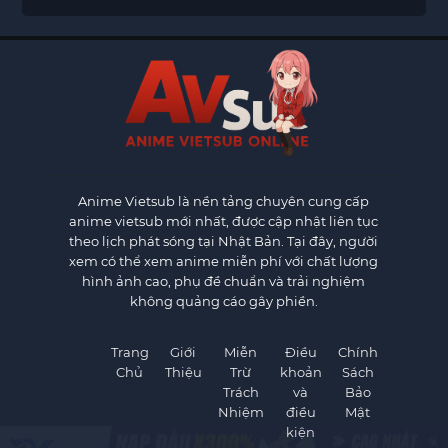
Anime Vietsub
là nền tảng chuyên cung cấp
anime vietsub mới nhất, được cập nhật liên tục
theo lịch phát sóng tại Nhật Bản. Tại đây, người
xem có thể xem anime miễn phí với chất lượng
hình ảnh cao, phụ đề chuẩn và trải nghiệm
không quảng cáo gây phiền.
Trang
Giới
Miễn
Điều
Chính
Chủ
Thiệu
Trừ
khoản
Sách
Trách
và
Bảo
Nhiệm
điều
Mật
kiện
×