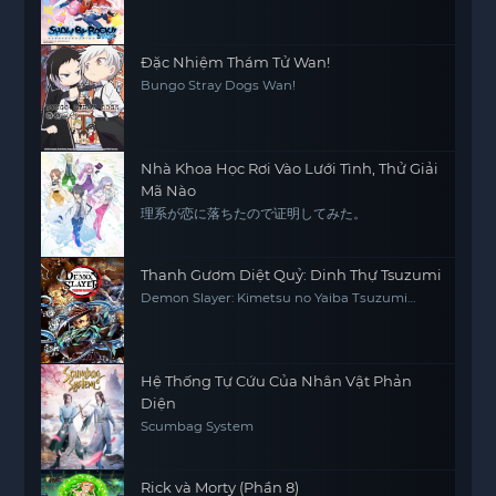
Đặc Nhiệm Thám Tử Wan!
Bungo Stray Dogs Wan!
Nhà Khoa Học Rơi Vào Lưới Tình, Thử Giải
Mã Nào
理系が恋に落ちたので证明してみた。
Thanh Gươm Diệt Quỷ: Dinh Thự Tsuzumi
Demon Slayer: Kimetsu no Yaiba Tsuzumi
Mansion Arc
Hệ Thống Tự Cứu Của Nhân Vật Phản
Diện
Scumbag System
Rick và Morty (Phần 8)