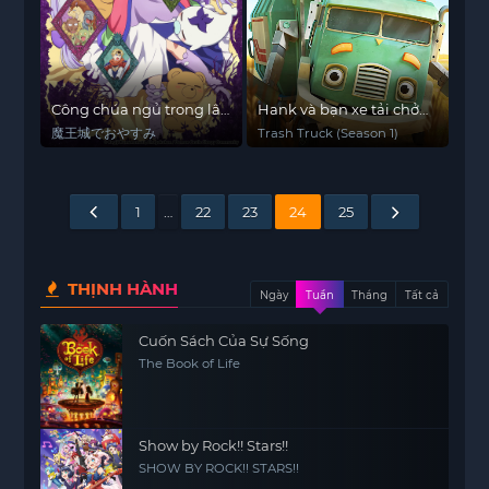
wa Machigatteiru. Kan
Công chúa ngủ trong lâu
Hank và bạn xe tải chở
đài quỷ
rác (Phần 1)
魔王城でおやすみ
Trash Truck (Season 1)
1
…
22
23
24
25
THỊNH HÀNH
Ngày
Tuần
Tháng
Tất cả
Cuốn Sách Của Sự Sống
The Book of Life
Show by Rock!! Stars!!
SHOW BY ROCK!! STARS!!