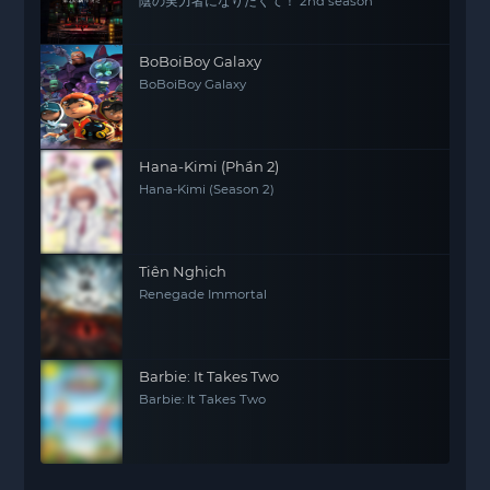
陰の実力者になりたくて！ 2nd season
BoBoiBoy Galaxy
BoBoiBoy Galaxy
Hana-Kimi (Phần 2)
Hana-Kimi (Season 2)
Tiên Nghịch
Renegade Immortal
Barbie: It Takes Two
Barbie: It Takes Two