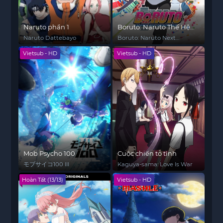
Naruto phần 1
Boruto: Naruto Thế Hệ
Kế Tiếp
Naruto Dattebayo
Boruto: Naruto Next
Generations
Vietsub - HD
Vietsub - HD
Mob Psycho 100
Cuộc chiến tỏ tình
モブサイコ100 III
Kaguya-sama: Love Is War
Hoàn Tất (13/13)
Vietsub - HD