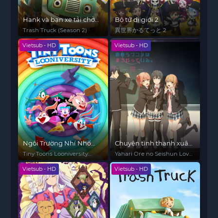
Hank và bạn xe tải chở
Bộ tứ dị giới 2
rác (Phần 2)
Trash Truck (Season 2)
異世界かるてっと 2
Vietsub - HD
Vietsub - HD
Ngôi Trường Nhí Nhố
Chuyện tình thanh xuân
(Phần 1)
bi hài của tôi quả nhiên
Tiny Toons Looniversity
Yahari Ore no Seishun Love
là sai lầm (kết thúc)
(Season 1)
Comedy wa Machigatteiru.
Vietsub - HD
Vietsub - HD
3rd Season My Teen
Romantic Comedy SNAFU 3
Oregairu 3 My youth
romantic comedy is wrong
as I expected 3 Yahari Ore
no Seishun Love Comedy