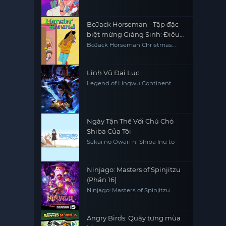
BoJack Horseman - Tập đặc
biệt mừng Giáng Sinh: Điều
ước giáng sinh của Sabrina
BoJack Horseman Christmas
Special: Sabrina's Christmas Wish
Linh Vũ Đại Lục
Legend of Lingwu Continent
Ngày Tận Thế Với Chú Chó
Shiba Của Tôi
Sekai no Owari ni Shiba Inu to
Ninjago: Masters of Spinjitzu
(Phần 16)
Ninjago: Masters of Spinjitzu
(Season 16)
Angry Birds: Quậy tưng mùa