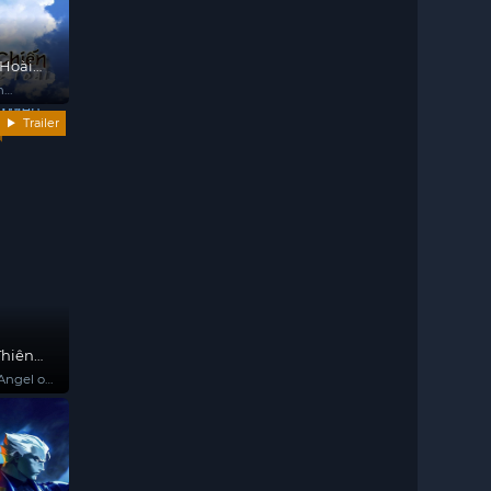
 Hoài
he Movie
n
eath -
Trailer
Thiên
Lộ
Angel of