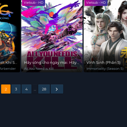
Vietsub - HD
Vietsub - HD
ết Khí Sư
Hãy sống cho ngày mai. Hãy
Vĩnh Sinh (Phần 5)
chết hôm nay.
 Airbender
All You Need is Kill
Immortality (Season 5)
2
3
4
…
28