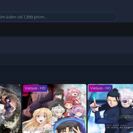
Vietsub - HD
Vietsub - HD