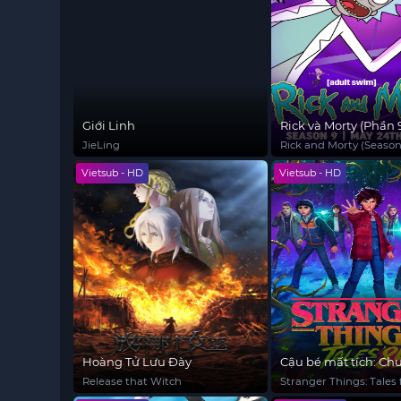
Giới Linh
Rick và Morty (Phần 
JieLing
Rick and Morty (Season
Vietsub - HD
Vietsub - HD
Hoàng Tử Lưu Đày
Cậu bé mất tích: C
85
Release that Witch
Stranger Things: Tales 