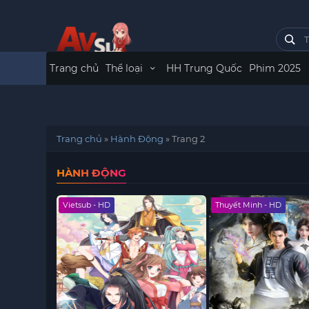
Trang chủ
Thể loại
HH Trung Quốc
Phim 2025
Trang chủ
»
Hành Động
»
Trang 2
HÀNH ĐỘNG
Vietsub - HD
Thuyết Minh - HD