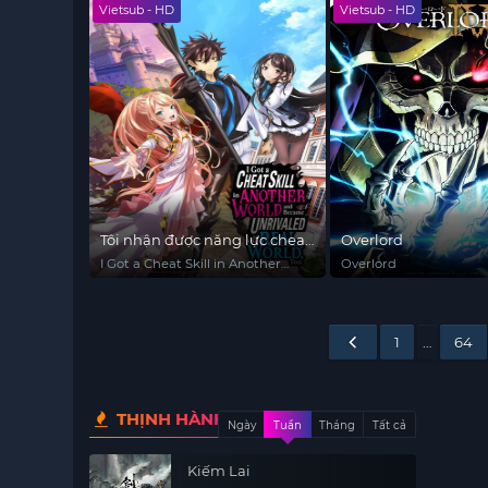
Vietsub - HD
Vietsub - HD
Tôi nhận được năng lực cheat
Overlord
ở dị giới nên bá đạo luôn ở
I Got a Cheat Skill in Another
Overlord
thế giới thực
World and Became Unrivaled in
the Real World, Too
1
…
64
THỊNH HÀNH
Ngày
Tuần
Tháng
Tất cả
Kiếm Lai