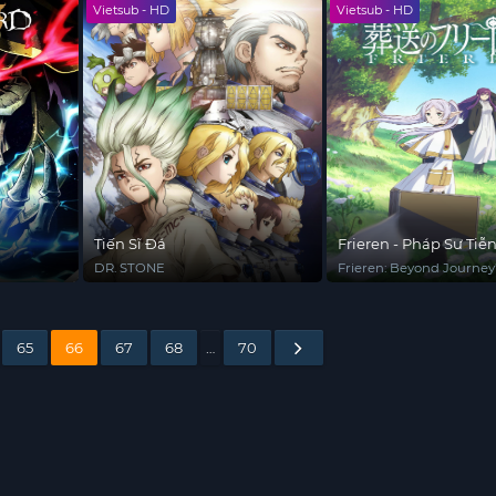
Vietsub - HD
Vietsub - HD
Tiến Sĩ Đá
Frieren - Pháp Sư Tiễ
DR. STONE
Frieren: Beyond Journey
65
66
67
68
…
70