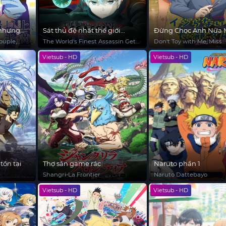
 nhưng
Sát thủ đệ nhất thế giới
Đừng Chọc Anh Nữa 
chuyển sinh thành quý tộc
Nagatoro! Phần 2
ouple,
The World's Finest Assassin Gets
Don't Toy with Me, Miss
Reincarnated in Another World
Nagatoro 2nd Attack
Vietsub - HD
Vietsub - HD
as an Aristocrat, Sekai Saikou no
Ansatsusha, Isekai Kizoku ni
Tensei suru
tồn tại
Thợ săn game rác
Naruto phần 1
Shangri-La Frontier
Naruto Dattebayo
Vietsub - HD
Vietsub - HD