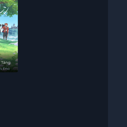
n Táng
's End