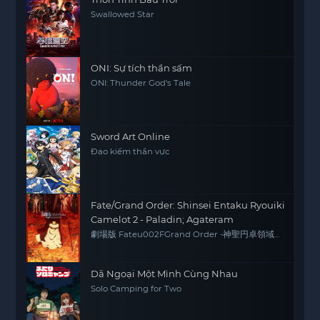
Swallowed Star
ONI: Sự tích thần sấm
ONI: Thunder God's Tale
Sword Art Online
Đao kiếm thần vực
Fate/Grand Order: Shinsei Entaku Ryouiki
Camelot 2 - Paladin; Agateram
劇場版 Fateu002FGrand Order -神聖円卓領域
キャメロット- 後編 Paladin; Agateram
Dã Ngoại Một Mình Cùng Nhau
Solo Camping for Two