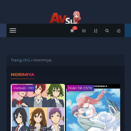
0
Menu
Trang chủ
»
Horimiya
HORIMIYA
Vietsub - HD
Hoàn Tất (13/13)