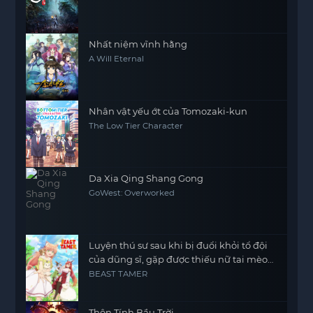
Khởi Thiên Nam, Fan Ren Xiu Xian Zhuan
Nhất niệm vĩnh hằng
A Will Eternal
Nhân vật yếu ớt của Tomozaki-kun
The Low Tier Character
Da Xia Qing Shang Gong
GoWest: Overworked
Luyện thú sư sau khi bị đuổi khỏi tổ đội
của dũng sĩ, gặp được thiếu nữ tai mèo
của chủng tộc mạnh nhất
BEAST TAMER
Thôn Tính Bầu Trời