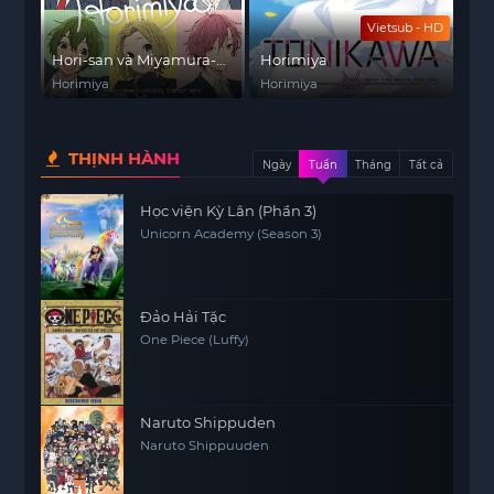
Vietsub - HD
Hori-san và Miyamura-
Horimiya
kun
Horimiya
Horimiya
THỊNH HÀNH
Ngày
Tuần
Tháng
Tất cả
Học viện Kỳ Lân (Phần 3)
Unicorn Academy (Season 3)
Đảo Hải Tặc
One Piece (Luffy)
Naruto Shippuden
Naruto Shippuuden