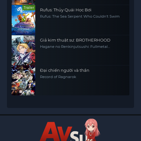
Trailer
Rufus: Thủy Quái Học Bơi
Rufus: The Sea Serpent Who Couldn't Swim
Giả kim thuật sư: BROTHERHOOD
Hagane no Renkinjutsushi: Fullmetal
Alchemist Fullmetal Alchemist (2009) FMA
FMAB
Đại chiến người và thần
Record of Ragnarok