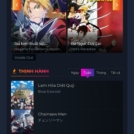
Giả kim thuật sư:
Địa Ngục Cực Lạc
Vươ
BROTHERHOOD
Diệ
Hagane no Renkinjutsushi:
Hell's Paradise
Hon
Fullmetal Alchemist
Glor
Toá
Inside Out
Fullmetal Alchemist (2009)
FMA FMAB
THỊNH HÀNH
Ngày
Tuần
Tháng
Tất cả
Lam Hỏa Diệt Quỷ
Blue Exorcist
Chainsaw Man
チェンソーマン