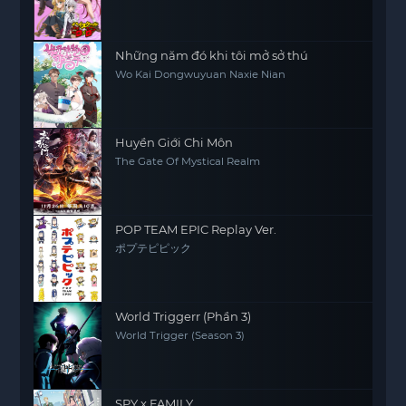
Những năm đó khi tôi mở sở thú
Wo Kai Dongwuyuan Naxie Nian
Huyền Giới Chi Môn
The Gate Of Mystical Realm
POP TEAM EPIC Replay Ver.
ポプテピピック
World Triggerr (Phần 3)
World Trigger (Season 3)
SPY x FAMILY