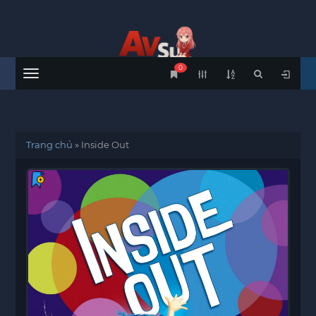
0
Menu
Trang chủ
»
Inside Out