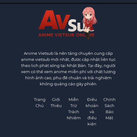
Anime Vietsub
là nền tảng chuyên cung cấp
anime vietsub mới nhất, được cập nhật liên tục
theo lịch phát sóng tại Nhật Bản. Tại đây, người
xem có thể xem anime miễn phí với chất lượng
hình ảnh cao, phụ đề chuẩn và trải nghiệm
không quảng cáo gây phiền.
Trang
Giới
Miễn
Điều
Chính
Chủ
Thiệu
Trừ
khoản
Sách
Trách
và
Bảo
Nhiệm
điều
Mật
kiện
×