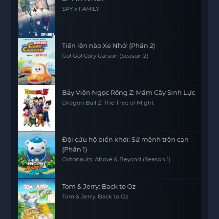
SPY x FAMILY
Tiến lên nào Xe Nhỏ! (Phần 2)
Go! Go! Cory Carson (Season 2)
Bảy Viên Ngọc Rồng Z: Mầm Cây Sinh Lực
Dragon Ball Z: The Tree of Might
Đội cứu hộ biển khơi: Sứ mệnh trên cạn
(Phần 1)
Octonauts: Above & Beyond (Season 1)
Tom & Jerry: Back to Oz
Tom & Jerry: Back to Oz