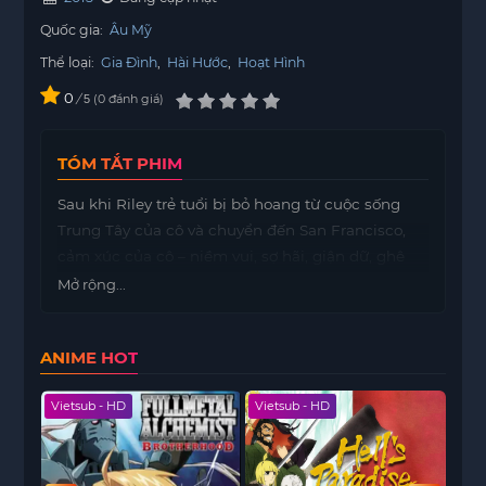
Quốc gia:
Âu Mỹ
Thể loại:
Gia Đình
,
Hài Hước
,
Hoạt Hình
0
/
0
đánh giá
5
TÓM TẮT PHIM
Sau khi Riley trẻ tuổi bị bỏ hoang từ cuộc sống
Trung Tây của cô và chuyển đến San Francisco,
cảm xúc của cô – niềm vui, sợ hãi, giận dữ, ghê
tởm và buồn bã – xung đột về cách tốt nhất để
Mở rộng...
điều hướng một thành phố, nhà và trường học
mới nhất.
ANIME HOT
Vietsub - HD
Vietsub - HD
Viet