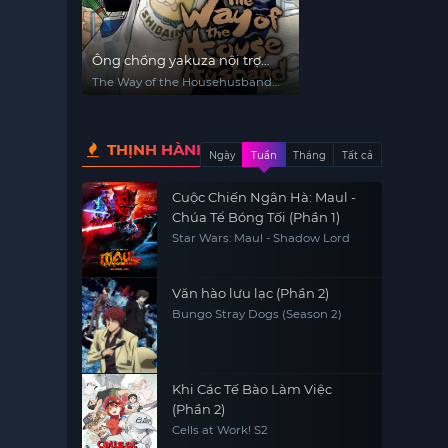
Ông chồng yakuza nội trợ
(Phần 2)
The Way of the Househusband
(Season 2)
THỊNH HÀNH
Ngày
Tuần
Tháng
Tất cả
Cuộc Chiến Ngân Hà: Maul -
Chúa Tể Bóng Tối (Phần 1)
Star Wars: Maul - Shadow Lord
Văn hào lưu lạc (Phần 2)
Bungo Stray Dogs (Season 2)
Khi Các Tế Bào Làm Việc
(Phần 2)
Cells at Work! S2