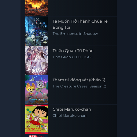
Ta Muốn Trở Thành Chúa Tể
Bóng Tối
The Eminence in Shadow
Thiên Quan Tứ Phúc
Tian Guan Ci Fu , TGCF
Thám tử động vật (Phần 3)
The Creature Cases (Season 3)
Chibi Maruko-chan
Chibi Maruko-chan