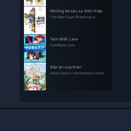
Những kẻ xấu xa: Đột nhập
The Bad Guys: Breaking In
Tạm Biệt, Lara
Goodbye, Lara
Đặc ân của thần
Kami-tachi ni Hirowareta Otoko