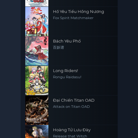
Hồ Yêu Tiểu Hồng Nương
Fox Spirit Matchmaker
Bách Yêu Phổ
百妖谱
Long Riders!
Rongu Raidasu!
Đại Chiến Titan OAD
Attack on Titan OAD
Hoàng Tử Lưu Đày
Release that Witch