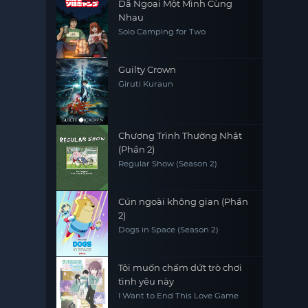
Dã Ngoại Một Mình Cùng
Nhau
Solo Camping for Two
Guilty Crown
Giruti Kuraun
Chương Trình Thường Nhật
(Phần 2)
Regular Show (Season 2)
Cún ngoài không gian (Phần
2)
Dogs in Space (Season 2)
Tôi muốn chấm dứt trò chơi
tình yêu này
I Want to End This Love Game