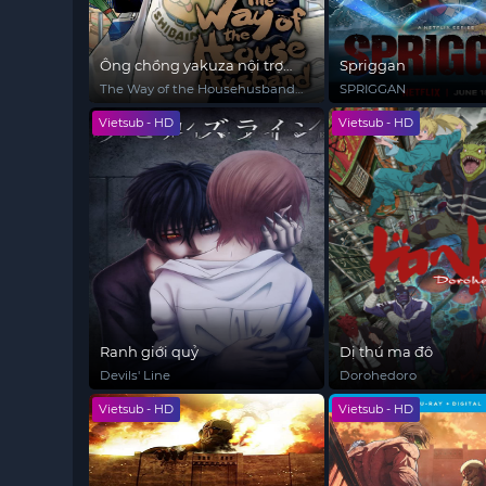
Ông chồng yakuza nội trợ
Spriggan
(Phần 2)
The Way of the Househusband
SPRIGGAN
(Season 2)
Vietsub - HD
Vietsub - HD
Ranh giới quỷ
Dị thú ma đô
Devils' Line
Dorohedoro
Vietsub - HD
Vietsub - HD