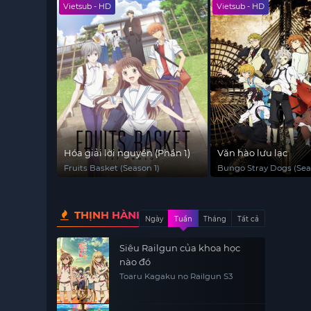
Vietsub - HD
Vietsub - HD
Hóa giải lời nguyền (Phần 1)
Văn hào lưu lạc
Fruits Basket (Season 1)
Bungo Stray Dogs (Sea
THỊNH HÀNH
Ngày
Tuần
Tháng
Tất cả
Siêu Railgun của khoa học
nào đó
Toaru Kagaku no Railgun S3