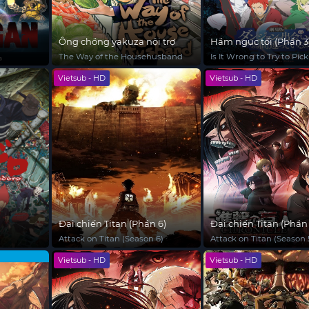
Ông chồng yakuza nội trợ
Hầm ngục tối (Phần 3
The Way of the Househusband
Is It Wrong to Try to Pick
in a Dungeon? (Season 3
Vietsub - HD
Vietsub - HD
Đại chiến Titan (Phần 6)
Đại chiến Titan (Phần 
Attack on Titan (Season 6)
Attack on Titan (Season 
Vietsub - HD
Vietsub - HD