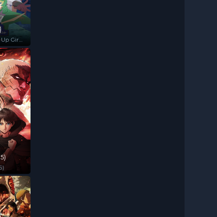
)
 Up Girls
)
5)
5)