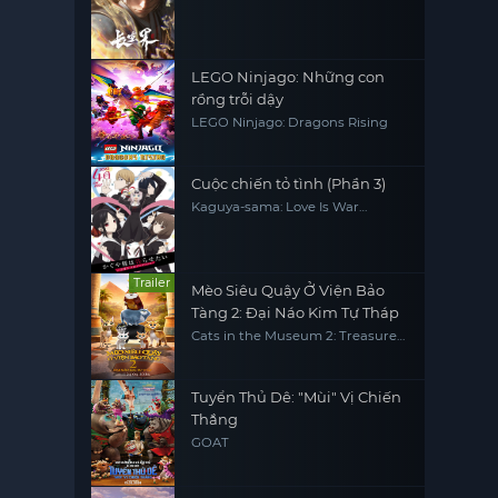
LEGO Ninjago: Những con
rồng trỗi dậy
LEGO Ninjago: Dragons Rising
Cuộc chiến tỏ tình (Phần 3)
Kaguya-sama: Love Is War
(Season 3)
Trailer
Mèo Siêu Quậy Ở Viện Bảo
Tàng 2: Đại Náo Kim Tự Tháp
Cats in the Museum 2: Treasures
of Egypt
Tuyển Thủ Dê: "Mùi" Vị Chiến
Thắng
GOAT