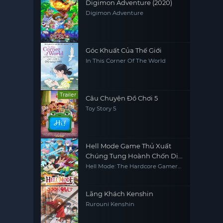
Digimon Adventure (2020)
Digimon Adventure
Góc Khuất Của Thế Giới
In This Corner Of The World
Trailer
Câu Chuyện Đồ Chơi 5
Toy Story 5
Hell Mode Game Thủ Xuất
Chúng Tung Hoành Chốn Dị
Giới Hỗn Nguyên
Hell Mode: The Hardcore Gamer
Dominates in Another World
with Garbage Balancing
Lãng Khách Kenshin
Rurouni Kenshin