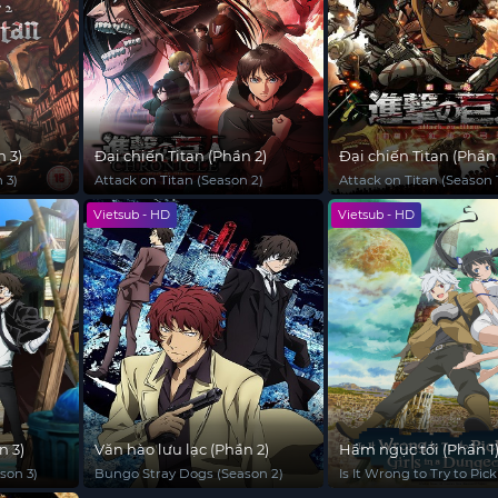
n 3)
Đại chiến Titan (Phần 2)
Đại chiến Titan (Phần 
 3)
Attack on Titan (Season 2)
Attack on Titan (Season 
Vietsub - HD
Vietsub - HD
n 3)
Văn hào lưu lạc (Phần 2)
Hầm ngục tối (Phần 1
son 3)
Bungo Stray Dogs (Season 2)
Is It Wrong to Try to Pick
in a Dungeon? (Season 1