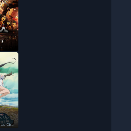
1)
1)
)
 Up Girls
)