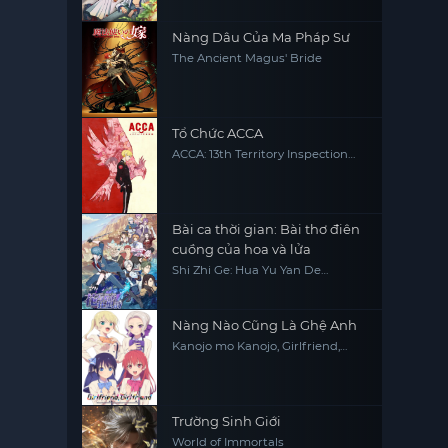
Nàng Dâu Của Ma Pháp Sư
The Ancient Magus' Bride
Tổ Chức ACCA
ACCA: 13th Territory Inspection
Department
Bài ca thời gian: Bài thơ điên
cuồng của hoa và lửa
Shi Zhi Ge: Hua Yu Yan De
Kuangxiang Shi
Nàng Nào Cũng Là Ghệ Anh
Kanojo mo Kanojo, Girlfriend,
Girlfriend
Trường Sinh Giới
World of Immortals