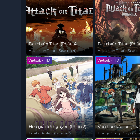
Đại chiến Titan (Phần 4)
Đại chiến Titan (Phầ
Attack on Titan (Season 4)
Attack on Titan (Season
Vietsub - HD
Vietsub - HD
Hóa giải lời nguyền (Phần 2)
Văn hào lưu lạc (Phầ
Fruits Basket (Season 2)
Bungo Stray Dogs (Sea