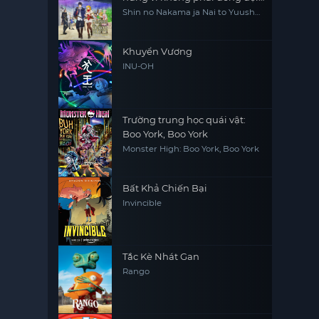
thực sự của họ, tôi quyết định
Shin no Nakama ja Nai to Yuusha
no Party wo Oidasareta node,
sẽ sống chậm lại ở nơi biên ải
Henkyou de Slow Life suru Koto
ni Shimashita, Banished from
the Hero's Party, I Decided to Live
Khuyển Vương
a Quiet Life in the Countryside
INU-OH
Trường trung học quái vật:
Boo York, Boo York
Monster High: Boo York, Boo York
Bất Khả Chiến Bại
Invincible
Tắc Kè Nhát Gan
Rango