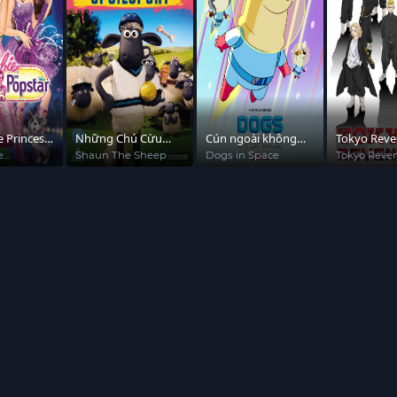
e Princess
Những Chú Cừu
Cún ngoài không
Tokyo Reve
star
Siêu Quậy
gian
e
Shaun The Sheep
Dogs in Space
Tokyo Reve
 the