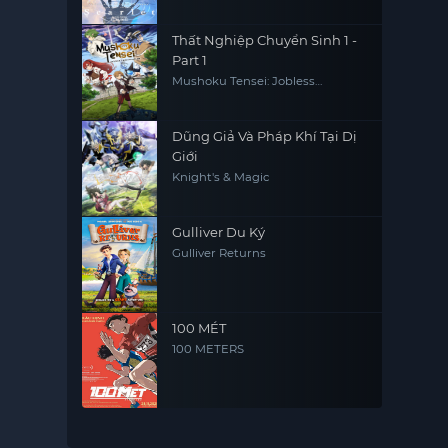
Thất Nghiệp Chuyển Sinh 1 -
Part 1
Mushoku Tensei: Jobless
Reincarnation
Dũng Giả Và Pháp Khí Tại Dị
Giới
Knight's & Magic
Gulliver Du Ký
Gulliver Returns
100 MÉT
100 METERS