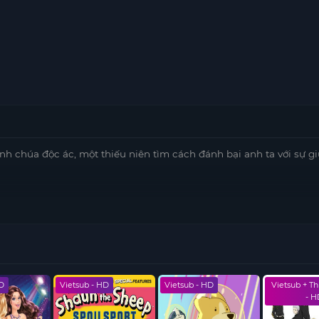
nh chúa độc ác, một thiếu niên tìm cách đánh bại anh ta với sự g
HD
Vietsub - HD
Vietsub - HD
Vietsub + T
- H