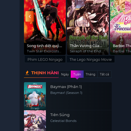
 san hô kỳ
Song tinh diệt quỷ
Thần Vương Của
Barbie: Th
sư
Ngày Tàn 2
& the Pop
ders of
Twin Star Exorcists,
Seraph of the End:
Barbie: Th
Sousei no Onmyouji
Battle in Nagoya
Princess &
Phim LEGO Ninjago
The Lego Ninjago Movie
Popstar
THỊNH HÀNH
Ngày
Tuần
Tháng
Tất cả
Baymax (Phần 1)
Baymax! (Season 1)
Tiên Sủng
Celestial Bonds