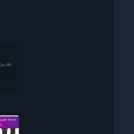
iúp đỡ
huyết Minh
Vietsub - HD
Vietsub - HD
Vietsub - HD
D