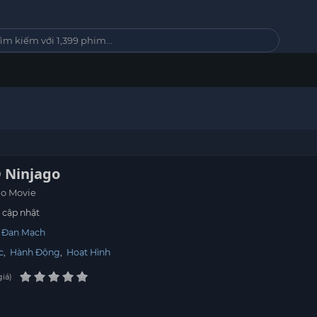
 Ninjago
go Movie
cập nhật
Đan Mạch
c
,
Hành Động
,
Hoạt Hình
giá