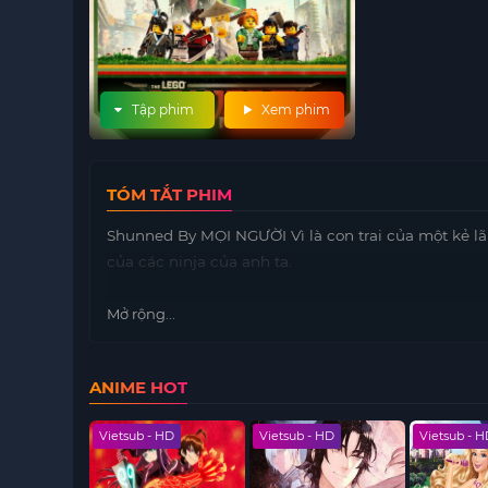
Tập phim
Xem phim
TÓM TẮT PHIM
Shunned By MỌI NGƯỜI Vì là con trai của một kẻ lã
của các ninja của anh ta.
Mở rộng...
ANIME HOT
 HD
Vietsub - HD
Vietsub - HD
Vietsub - 