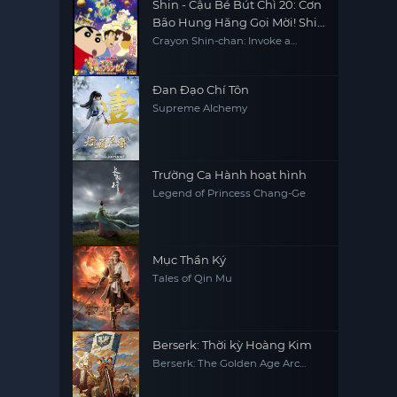
Shin - Cậu Bé Bút Chì 20: Cơn
Bão Hung Hăng Gọi Mời! Shin
và Công Chúa Vũ Trụ
Crayon Shin-chan: Invoke a
Storm! Me and the Space
Princess
Đan Đạo Chí Tôn
Supreme Alchemy
Trường Ca Hành hoạt hình
Legend of Princess Chang-Ge
Mục Thần Ký
Tales of Qin Mu
Berserk: Thời kỳ Hoàng Kim
Berserk: The Golden Age Arc
Memorial Edition