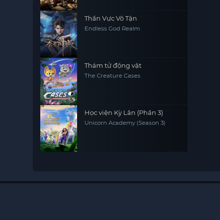
Thần Vực Vô Tận
Endless God Realm
Thám tử động vật
The Creature Cases
Học viện Kỳ Lân (Phần 3)
Unicorn Academy (Season 3)