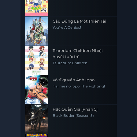
Cậu Đúng Là Một Thiên Tài
You're A Genius!
Tsuredure Children Nhiệt
huyết tuổi trẻ
Tsuredure Children
Võ sĩ quyền Anh Ippo
Hajime no Ippo: The Fighting!
Hắc Quản Gia (Phần 5)
Black Butler (Season 5)