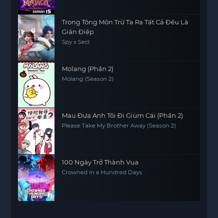
Trong Tông Môn Trừ Ta Ra Tất Cả Đều Là
Gián Điệp
Spy x Sect
Molang (Phần 2)
Molang (Season 2)
Mau Đưa Anh Tôi Đi Giùm Cái (Phần 2)
Please Take My Brother Away (Season 2)
100 Ngày Trở Thành Vua
Crowned in a Hundred Days