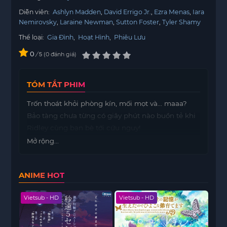
Diễn viên:
Ashlyn Madden
David Errigo Jr.
Ezra Menas
Iara
Nemirovsky
Laraine Newman
Sutton Foster
Tyler Shamy
Thể loại:
Gia Đình
,
Hoạt Hình
,
Phiêu Lưu
0
/
0
đánh giá
5
TÓM TẮT PHIM
Trốn thoát khỏi phòng kín, mối mọt và… maaa?
Bảo tàng chưa từng có giây phút nào buồn tẻ khi
Ridley cùng bạn bè tới cứu nguy!
Mở rộng...
ANIME HOT
Vietsub - HD
Vietsub - HD
Viet