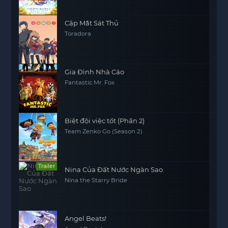
War of Underworld -THE LAST SEASON-
Cặp Mắt Sát Thủ
Toradora
Gia Đình Nhà Cáo
Fantastic Mr. Fox
Biệt đội việc tốt (Phần 2)
Team Zenko Go (Season 2)
Trailer
Nina Của Đất Nước Ngàn Sao
Nina the Starry Bride
Angel Beats!