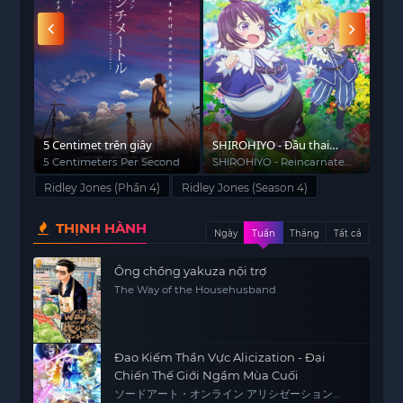
g 2
5 Centimet trên giây
SHIROHIYO - Đầu thai
Kỷ 
thành quý tộc mập ú, tôi
Thứ
5 Centimeters Per Second
SHIROHIYO - Reincarnated
Ice
as a Neglected Noble:
Din
dùng ký ức kiếp trước để
Ridley Jones (Phần 4)
Ridley Jones (Season 4)
Raising My Baby Brother
nuôi dạy em trai
with Memories from My
THỊNH HÀNH
Past Life
Ngày
Tuần
Tháng
Tất cả
Ông chồng yakuza nội trợ
The Way of the Househusband
Đao Kiếm Thần Vực Alicization - Đại
Chiến Thế Giới Ngầm Mùa Cuối
ソードアート・オンライン アリシゼーション