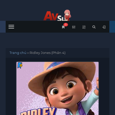
0
Menu
Trang chủ
»
Ridley Jones (Phần 4)