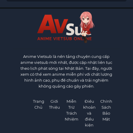
Anime Vietsub
là nền tảng chuyên cung cấp
anime vietsub mới nhất, được cập nhật liên tục
theo lịch phát sóng tại Nhật Bản. Tại đây, người
xem có thể xem anime miễn phí với chất lượng
hình ảnh cao, phụ đề chuẩn và trải nghiệm
không quảng cáo gây phiền.
Trang
Giới
Miễn
Điều
Chính
Chủ
Thiệu
Trừ
khoản
Sách
Trách
và
Bảo
Nhiệm
điều
Mật
kiện
×