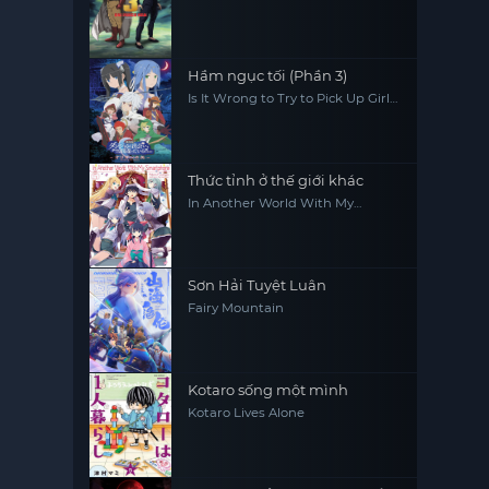
Hầm ngục tối (Phần 3)
Is It Wrong to Try to Pick Up Girls
in a Dungeon? (Season 3)
Thức tỉnh ở thế giới khác
In Another World With My
Smartphone
Sơn Hải Tuyệt Luân
Fairy Mountain
Kotaro sống một mình
Kotaro Lives Alone