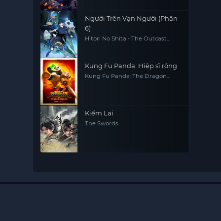
Người Trên Vạn Người (Phần
6)
Hitori No Shita - The Outcast
(Season 6)
Kung Fu Panda: Hiệp sĩ rồng
Kung Fu Panda: The Dragon
Knight
Kiếm Lai
The Swords