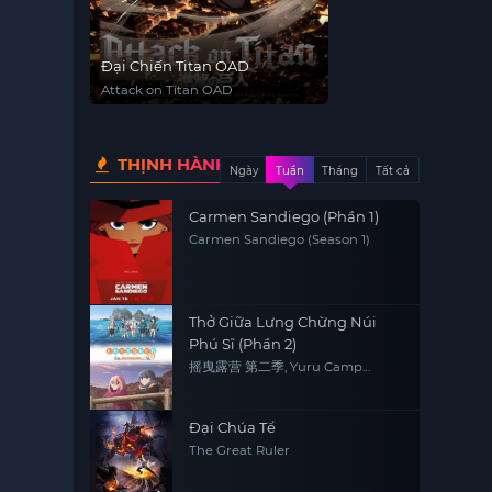
Đại Chiến Titan OAD
Attack on Titan OAD
THỊNH HÀNH
Ngày
Tuần
Tháng
Tất cả
Carmen Sandiego (Phần 1)
Carmen Sandiego (Season 1)
Thở Giữa Lưng Chừng Núi
Phú Sĩ (Phần 2)
摇曳露营 第二季, Yuru Camp
(Season 2)
Đại Chúa Tể
The Great Ruler