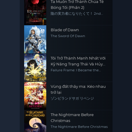
Ta Muốn Trở Thành Chúa Tể
Bóng Tối (Phần 2)
陰の実力者になりたくて！ 2nd
season
Blade of Dawn
The Sword Of Dawn
Tôi Trở Thành Mạnh Nhất Với
Kỹ Năng Trạng Thái Và Hủy
Diệt Tất Cả
Failure Frame: I Became the
Strongest and Annihilated
Everything with Low-Level Spells
Vùng đất thây ma: Kéo nhau
trở lại
ゾンビランドサガ リベンジ
The Nightmare Before
Christmas
The Nightmare Before Christmas