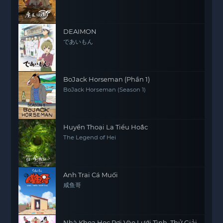
DEAIMON
であいもん
BoJack Horseman (Phần 1)
BoJack Horseman (Season 1)
Huyền Thoại La Tiểu Hoắc
The Legend of Hei
Anh Trai Cá Muối
咸鱼哥
Nhà Khoa Học Rơi Vào Lưới Tình, Thử Giải