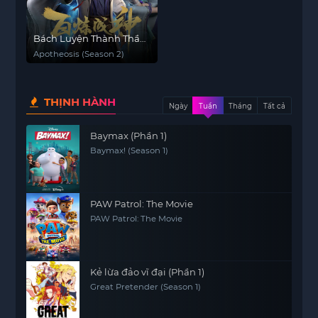
Bách Luyện Thành Thần
(Phần 2)
Apotheosis (Season 2)
THỊNH HÀNH
Ngày
Tuần
Tháng
Tất cả
Baymax (Phần 1)
Baymax! (Season 1)
PAW Patrol: The Movie
PAW Patrol: The Movie
Kẻ lừa đảo vĩ đại (Phần 1)
Great Pretender (Season 1)