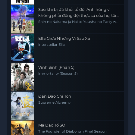
Sau khi bị đá khỏi tổ đội Anh hùng vì
không phải đồng đội thực sự của họ, tôi
quyết định sẽ sống chậm lại ở nơi biên ải
Shin no Nakama ja Nai to Yuusha no Party wo
Oidasareta node, Henkyou de Slow Life suru
Koto ni Shimashita, Banished from the Hero's
Party, I Decided to Live a Quiet Life in the
Countryside
Ella Giữa Những Vì Sao Xa
Interstellar Ella
Vĩnh Sinh (Phần 5)
Immortality (Season 5)
Đan Đạo Chí Tôn
Supreme Alchemy
Ma Đạo Tổ Sư
The Founder of Diabolism Final Season