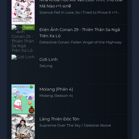
Mã Nào r=1-sinθ
Science Fell in Love, So I Tried to Prove It r=1-
sinθ
Trailer
Điện Ảnh Conan 29 - Thiên Thần Sa Ngã
Trên Xa Lộ
Detective Conan: Fallen Angel of the Highway
Giới Linh
JieLing
Molang (Phần 4)
Molang (Season 4)
Lăng Thiên Độc Tôn
Supreme Over The Sky / Celestial Above