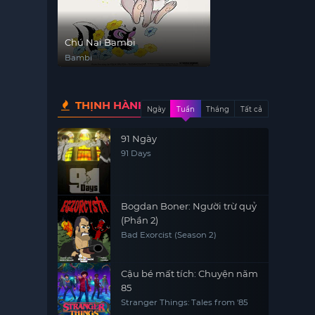
Chú Nai Bambi
Bambi
THỊNH HÀNH
Ngày
Tuần
Tháng
Tất cả
91 Ngày
91 Days
Bogdan Boner: Người trừ quỷ
(Phần 2)
Bad Exorcist (Season 2)
Cậu bé mất tích: Chuyện năm
85
Stranger Things: Tales from '85