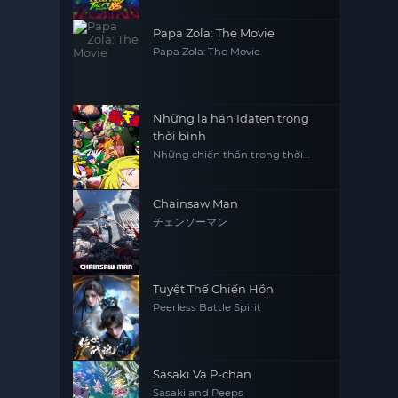
Papa Zola: The Movie
Papa Zola: The Movie
Những la hán Idaten trong
thời bình
Những chiến thần trong thời
bình Heion Sedai no Idaten-tachi
Chainsaw Man
チェンソーマン
Tuyệt Thế Chiến Hồn
Peerless Battle Spirit
Sasaki Và P-chan
Sasaki and Peeps