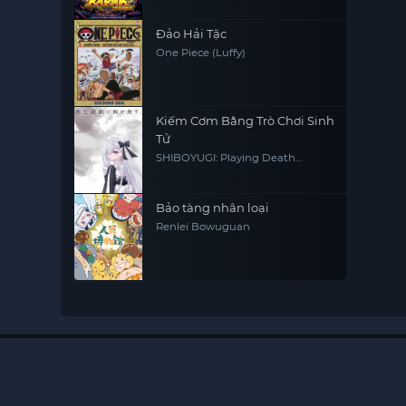
Đảo Hải Tặc
One Piece (Luffy)
Kiếm Cơm Bằng Trò Chơi Sinh
Tử
SHIBOYUGI: Playing Death
Games to Put Food on the Table
Bảo tàng nhân loại
Renlei Bowuguan