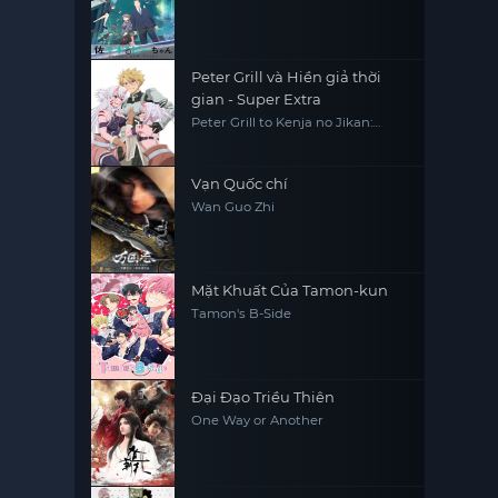
Peter Grill và Hiền giả thời
gian - Super Extra
Peter Grill to Kenja no Jikan:
Super Extra
Vạn Quốc chí
Wan Guo Zhi
Mặt Khuất Của Tamon-kun
Tamon's B-Side
Đại Đạo Triều Thiên
One Way or Another