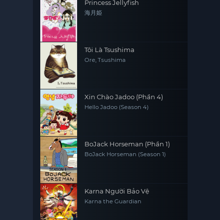
Princess Jellyfish
海月姫
Tôi Là Tsushima
Ore, Tsushima
Xin Chào Jadoo (Phần 4)
Hello Jadoo (Season 4)
BoJack Horseman (Phần 1)
BoJack Horseman (Season 1)
Karna Người Bảo Vệ
Karna the Guardian