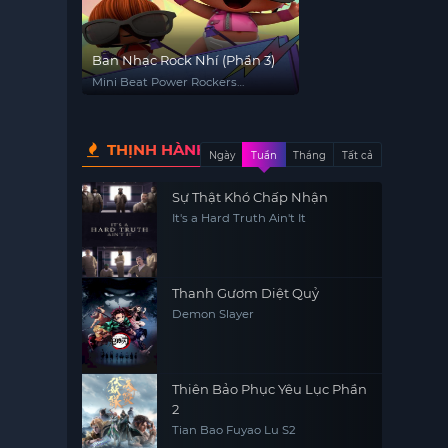
Ban Nhạc Rock Nhí (Phần 3)
Mini Beat Power Rockers
(Season 3)
THỊNH HÀNH
Ngày
Tuần
Tháng
Tất cả
Sự Thật Khó Chấp Nhận
It's a Hard Truth Ain't It
Thanh Gươm Diệt Quỷ
Demon Slayer
Thiên Bảo Phục Yêu Lục Phần
2
Tian Bao Fuyao Lu S2