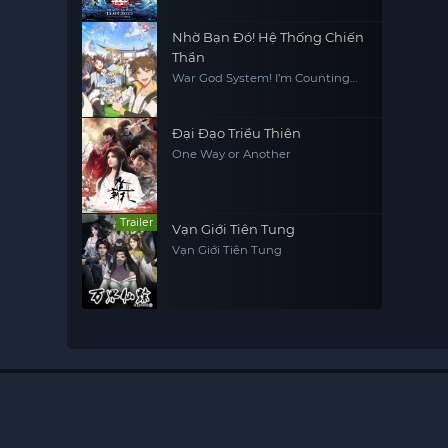
Nhờ Bạn Đó! Hệ Thống Chiến
Thần
War God System! I’m Counting
On You!
Đại Đạo Triều Thiên
One Way or Another
Trailer
Vạn Giới Tiên Tung
Vạn Giới Tiên Tung