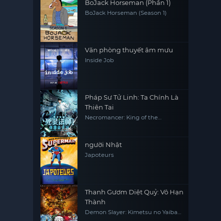
BoJack Horseman (Phần 1)
BoJack Horseman (Season 1)
Văn phòng thuyết âm mưu
Inside Job
Pháp Sư Tử Linh: Ta Chính Là
Thiên Tai
Necromancer: King of the
Scourge
người Nhật
Japoteurs
Thanh Gươm Diệt Quỷ: Vô Hạn
Thành
Demon Slayer: Kimetsu no Yaiba
Infinity Castle