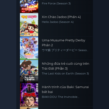
Fire Force (Season 3)
Xin Chào Jadoo (Phần 4)
Hello Jadoo (Season 4)
Uma Musume Pretty Derby
Phần 2
ウマ娘 プリティーダービー Season
2
Những đứa trẻ cuối cùng trên
Trái Đất (Phần 3)
The Last Kids on Earth (Season 3)
Hành trình của Baki: Samurai
bất bại
BAKI-DOU: The Invincible
Samurai