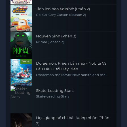
Tiến lên nào Xe Nhỏ! (Phần 2)
Go! Go! Cory Carson (Season 2)
Nguyên Sinh (Phần 3)
Primal (Season 3)
Trailer
Doraemon: Phiên bản mới - Nobita Và
Lâu Đài Dưới Đáy Biển
Doraemon the Movie: New Nobita and the
Castle of the Undersea Devil
Skate-Leading Stars
Skate-Leading Stars
Họa giang hồ chi bất lương nhân (Phần
7)