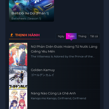
Biệt Đội Xe Dơi (Phần 1)
Batwheels (Season 1)
THỊNH HÀNH
Ngày
Tuần
Tháng
Tất cả
Nữ Phản Diện Được Hoàng Tử Nước Láng
Giềng Yêu Mến
The Villainess Is Adored by the Prince of the
Neighbor Kingdom
Golden Kamuy
ゴールデンカムイ
Nàng Nào Cũng Là Ghệ Anh
Kanojo mo Kanojo, Girlfriend, Girlfriend