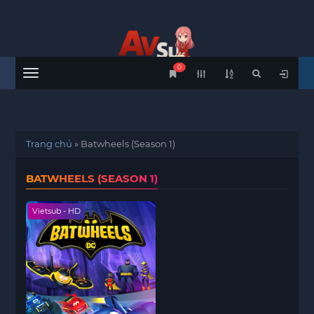
0
Menu
Trang chủ
»
Batwheels (Season 1)
BATWHEELS (SEASON 1)
Vietsub - HD