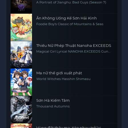
A Portrait of Jianghu: Bad Guys (Season 7)
Ăn Không Uổng Kể Sơn Hải Kinh
Foodie Boy’s Classic of Mountains & Seas
Thiếu Nữ Phép Thuật Nanoha EXCEEDS
Magical Girl Lyrical NANOHA EXCEEDS Gun
Blaze Vengeance
Ma nữ thế giới xuất phát
World Witches Hasshin Shimasu
Sơn Hà Kiếm Tâm
Thousand Autumns
Vùng đất thây ma: Kéo nhau trở lại