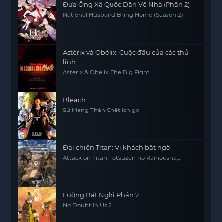
Đưa Ông Xã Quốc Dân Về Nhà (Phần 2)
National Husband Bring Home (Season 2)
Astérix và Obélix: Cuộc đấu của các thủ
lĩnh
Asterix & Obelix: The Big Fight
Bleach
Sứ Mạng Thần Chết Ichigo
Đại chiến Titan: Vị khách bất ngờ
Attack on Titan: Totsuzen no Raihousha,
Attack on Titan: The Sudden Visitor
Lưỡng Bất Nghi Phần 2
No Doubt In Us 2