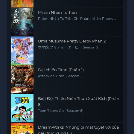
Phàm Nhân Tu Tiên
Phàm Nhân Tu Tiên Chi Phàm Nhân Phong
Khởi Thiên Nam, Fan Ren Xiu Xian Zhuan
Uma Musume Pretty Derby Phần 2
ウマ娘 プリティーダービー Season 2
Đại chiến Titan (Phần 1)
Attack on Titan (Season 1)
Biệt Đội Thiếu Niên Titan Xuất Kích (Phần
8)
Teen Titans Go! (Season 8)
DreamWorks: Những bí mật tuyệt vời của
gấu trúc Kung Fu