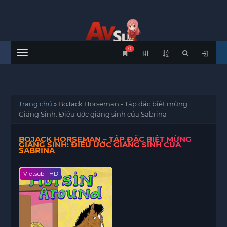
0
Menu
Trang chủ
»
BoJack Horseman - Tập đặc biệt mừng
Giáng Sinh: Điều ước giáng sinh của Sabrina
BOJACK HORSEMAN – TẬP ĐẶC BIỆT MỪNG
GIÁNG SINH: ĐIỀU ƯỚC GIÁNG SINH CỦA
SABRINA
Vietsub - HD