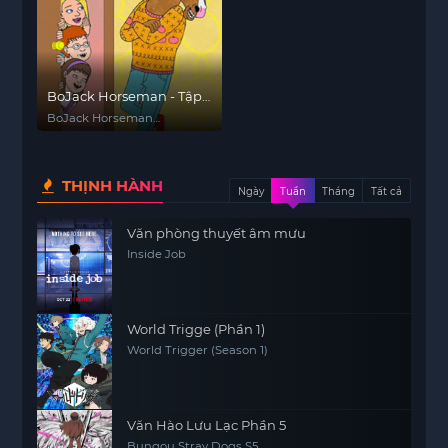
BoJack Horseman - Tập
đặc biệt mừng Giáng
BoJack Horseman
Sinh: Điều ước giáng
Christmas Special:
Sabrina's Christmas Wish
sinh của Sabrina
THỊNH HÀNH
Ngày
Tuần
Tháng
Tất cả
Văn phòng thuyết âm mưu
Inside Job
World Trigge (Phần 1)
World Trigger (Season 1)
Văn Hào Lưu Lạc Phần 5
Bungou Stray Dogs S5