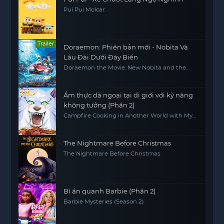
Pui Pui Molcar
Trailer
Doraemon: Phiên bản mới - Nobita Và
Lâu Đài Dưới Đáy Biển
Doraemon the Movie: New Nobita and the
Castle of the Undersea Devil
Ẩm thực dã ngoại tại dị giới với kỹ năng
không tưởng (Phần 2)
Campfire Cooking in Another World with My
Absurd Skill (Season 2)
The Nightmare Before Christmas
The Nightmare Before Christmas
Bí ẩn quanh Barbie (Phần 2)
Barbie Mysteries (Season 2)