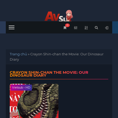
0
Menu
Trang chủ
»
Crayon Shin-chan the Movie: Our Dinosaur
Diary
CRAYON SHIN-CHAN THE MOVIE: OUR
DINOSAUR DIARY
Vietsub - HD