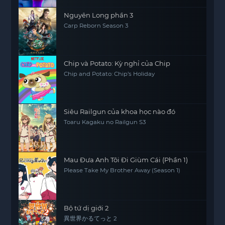
Nguyên Long phần 3
Carp Reborn Season 3
Chip và Potato: Kỳ nghỉ của Chip
Chip and Potato: Chip’s Holiday
Siêu Railgun của khoa học nào đó
Toaru Kagaku no Railgun S3
Mau Đưa Anh Tôi Đi Giùm Cái (Phần 1)
Please Take My Brother Away (Season 1)
Bộ tứ dị giới 2
異世界かるてっと 2