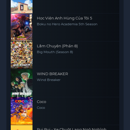
Học Viện Anh Hùng Của Tôi 5
Boku no Hero Academia 5th Season
Lắm Chuyện (Phần 8)
Big Mouth (Season 8)
WIND BREAKER
Wind Breaker
Coco
Coco
Pui Pui - Xe Chuột Lang Ngộ Nghĩnh