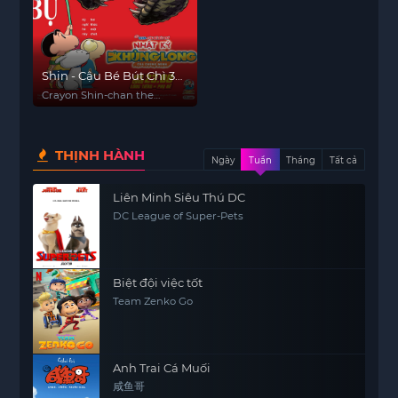
Shin - Cậu Bé Bút Chì 32:
Nhật Ký Khủng Long
Crayon Shin-chan the
Của Mình
Movie: Our Dinosaur Diary
THỊNH HÀNH
Ngày
Tuần
Tháng
Tất cả
Liên Minh Siêu Thú DC
DC League of Super-Pets
Biệt đội việc tốt
Team Zenko Go
Anh Trai Cá Muối
咸鱼哥