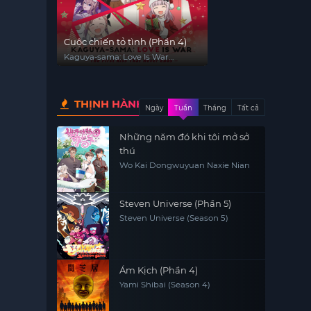
Cuộc chiến tỏ tình (Phần 4)
Kaguya-sama: Love Is War
(Season 4)
THỊNH HÀNH
Ngày
Tuần
Tháng
Tất cả
Những năm đó khi tôi mở sở
thú
Wo Kai Dongwuyuan Naxie Nian
Steven Universe (Phần 5)
Steven Universe (Season 5)
Ám Kịch (Phần 4)
Yami Shibai (Season 4)