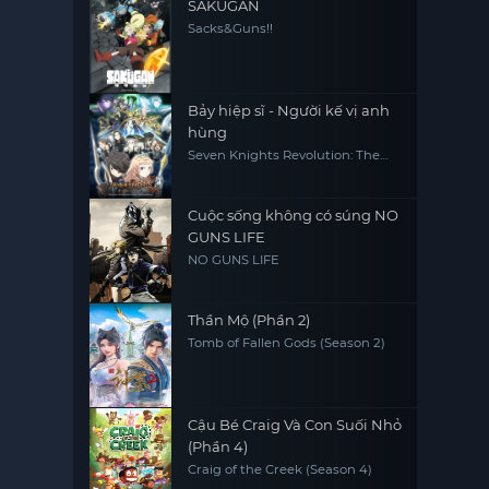
SAKUGAN
Sacks&Guns!!
Bảy hiệp sĩ - Người kế vị anh
hùng
Seven Knights Revolution: The
Hero's Successor, Seven Knights
Revolution -Eiyuu no Keishousha
Cuộc sống không có súng NO
GUNS LIFE
NO GUNS LIFE
Thần Mộ (Phần 2)
Tomb of Fallen Gods (Season 2)
Cậu Bé Craig Và Con Suối Nhỏ
(Phần 4)
Craig of the Creek (Season 4)