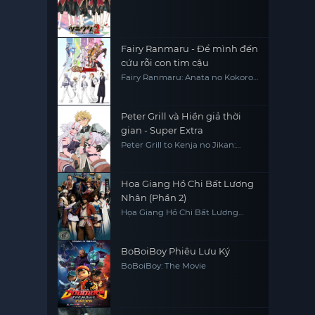
Fairy Ranmaru - Để mình đến
cứu rỗi con tim cậu
Fairy Ranmaru: Anata no Kokoro
Otasuke Shimasu
Peter Grill và Hiền giả thời
gian - Super Extra
Peter Grill to Kenja no Jikan:
Super Extra
Họa Giang Hồ Chi Bất Lương
Nhân (Phần 2)
Họa Giang Hồ Chi Bất Lương
Nhân (Phần 2)
BoBoiBoy Phiêu Lưu Ký
BoBoiBoy: The Movie