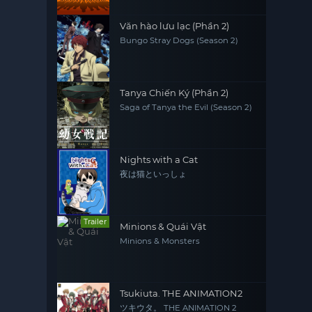
Văn hào lưu lạc (Phần 2)
Bungo Stray Dogs (Season 2)
Tanya Chiến Ký (Phần 2)
Saga of Tanya the Evil (Season 2)
Nights with a Cat
夜は猫といっしょ
Trailer
Minions & Quái Vật
Minions & Monsters
Tsukiuta. THE ANIMATION2
ツキウタ。 THE ANIMATION 2