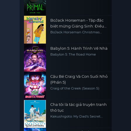
BoJack Horseman - Tập đặc
biệt mừng Giáng Sinh: Điều
ước giáng sinh của Sabrina
BoJack Horseman Christmas
Special: Sabrina's Christmas Wish
Babylon 5: Hành Trình Về Nhà
Babylon 5: The Road Home
Cậu Bé Craig Và Con Suối Nhỏ
(Phần 5)
Craig of the Creek (Season 5)
Cha tôi là tác giả truyện tranh
thô tục
Kakushigoto: My Dad's Secret
Ambition