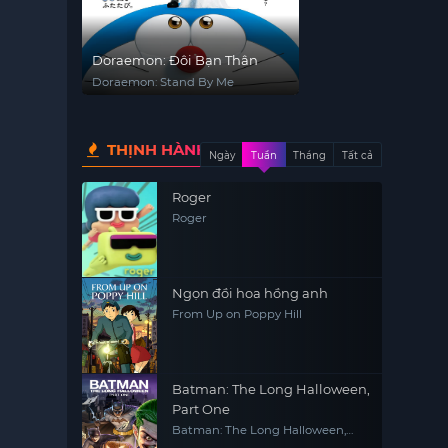
Doraemon: Đôi Bạn Thân
Doraemon: Stand By Me
THỊNH HÀNH
Ngày
Tuần
Tháng
Tất cả
Roger
Roger
Ngọn đồi hoa hồng anh
From Up on Poppy Hill
Batman: The Long Halloween,
Part One
Batman: The Long Halloween,
Part One