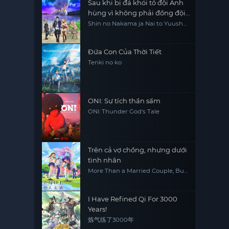
Sau khi bị đá khỏi tổ đội Anh
hùng vì không phải đồng đội
thực sự của họ, tôi quyết định
Shin no Nakama ja Nai to Yuusha
no Party wo Oidasareta node,
sẽ sống chậm lại ở nơi biên ải
Henkyou de Slow Life suru Koto
ni Shimashita, Banished from
the Hero's Party, I Decided to Live
Đứa Con Của Thời Tiết
a Quiet Life in the Countryside
Tenki no ko
ONI: Sự tích thần sấm
ONI: Thunder God's Tale
Trên cả vợ chồng, nhưng dưới
tình nhân
More Than a Married Couple, But
not Lovers
I Have Refined Qi For 3000
Years!
炼气练了3000年