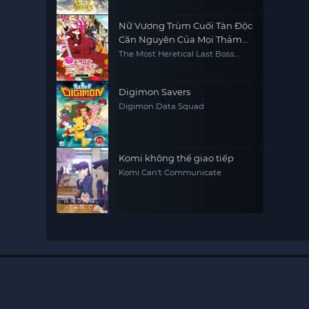
Nữ Vương Trùm Cuối Tàn Độc
Căn Nguyên Của Mọi Thảm
Kịch Sẽ Dốc Sức Vì Người Dân
The Most Heretical Last Boss
Queen: From Villainess to Savior
(Phần 2)
(Season 2)
Digimon Savers
Digimon Data Squad
Komi không thể giao tiếp
Komi Can't Communicate