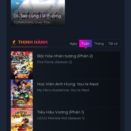
Dù Sao Cũng Dễ Thương
TONIKAWA, Over The
Moon For You, Tonikaku
Kawaii
THỊNH HÀNH
Ngày
Tuần
Tháng
Tất cả
Bộc hỏa nhân tượng (Phần 2)
Fire Force (Season 2)
Học Viện Anh Hùng: You're Next
My Hero Academia: You're Next
Tiểu Hầu Vương (Phần 1)
LEGO Monkie Kid (Season 1)