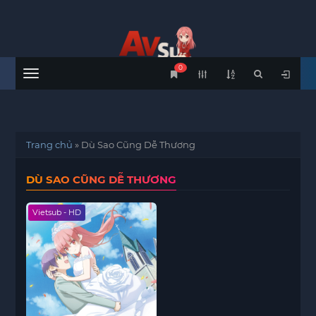
0
Menu
Trang chủ
»
Dù Sao Cũng Dễ Thương
DÙ SAO CŨNG DỄ THƯƠNG
Vietsub - HD