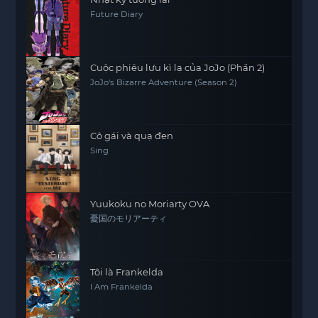
Future Diary
Cuộc phiêu lưu kì lạ của JoJo (Phần 2)
JoJo's Bizarre Adventure (Season 2)
Cô gái và quạ đen
Sing
Yuukoku no Moriarty OVA
憂国のモリアーティ
Tôi là Frankelda
I Am Frankelda