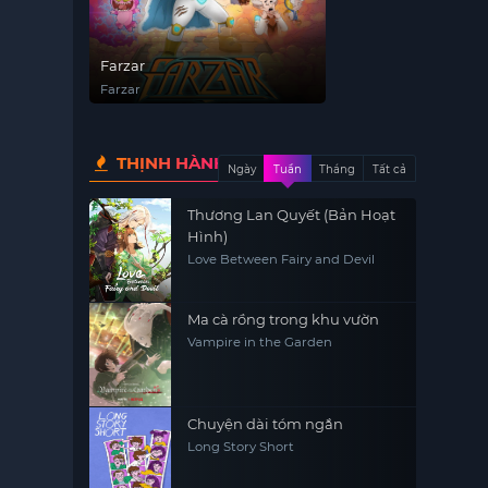
Farzar
Farzar
THỊNH HÀNH
Ngày
Tuần
Tháng
Tất cả
Thương Lan Quyết (Bản Hoạt
Hình)
Love Between Fairy and Devil
Ma cà rồng trong khu vườn
Vampire in the Garden
Chuyện dài tóm ngắn
Long Story Short