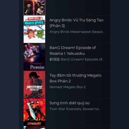
Angry Birds: Vũ Trụ Sáng Tạo
(Phần 3)
Angry Birds Makerspace (Season
3)
BanG Dream! Episode of
Roselia I: Yakusoku
劇場版 BanG Dream! Episode of
Roselia
Tay đấm tối thượng Megalo
Box Phần 2
Nomad: Megalo Box 2
Song tinh diệt quỷ sư
Twin Star Exorcists, Sousei no
Onmyouji