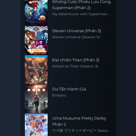
Những Cuộc Phiêu Lưu Cùng
Superman (Phần 2)
My Adventures with Superman
(Season 2)
Steven Universe (Phần 5)
Steven Universe (Season 5)
Đại chiến Titan (Phần 3)
Attack on Titan (Season 3)
Dư Tẫn Hành Giả
Embers
Uma Musume Pretty Derby
Phần 2
ウマ娘 プリティーダービー Season
2