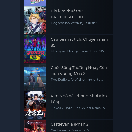
Giả kim thuật sư:
BROTHERHOOD
Hagane no Renkinjutsushi:
Fullmetal Alchemist Fullmetal
Alchemist (2009) FMA FMAB
Cậu bé mất tích: Chuyện năm
85
Stranger Things: Tales from '85
Cuộc Sống Thường Ngày Của
Tiên Vương Mùa 2
The Daily Life of the Immortal
King S2
Kim Ngô Vệ: Phong Khởi Kim
Lăng
Jinwu Guard: The Wind Rises in
Jinling
Castlevania (Phần 2)
Castlevania (Season 2)