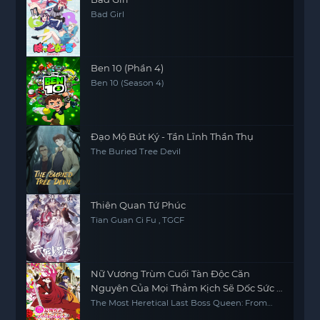
Bad Girl
Ben 10 (Phần 4)
Ben 10 (Season 4)
Đạo Mộ Bút Ký - Tần Lĩnh Thần Thụ
The Buried Tree Devil
Thiên Quan Tứ Phúc
Tian Guan Ci Fu , TGCF
Nữ Vương Trùm Cuối Tàn Độc Căn
Nguyên Của Mọi Thảm Kịch Sẽ Dốc Sức Vì
Người Dân (Phần 2)
The Most Heretical Last Boss Queen: From
Villainess to Savior (Season 2)