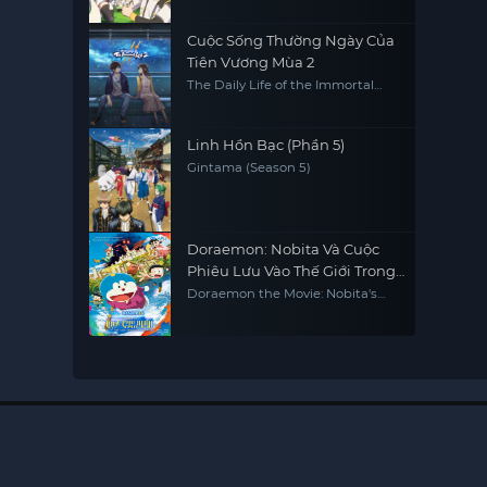
Cuộc Sống Thường Ngày Của
Tiên Vương Mùa 2
The Daily Life of the Immortal
King S2
Linh Hồn Bạc (Phần 5)
Gintama (Season 5)
Doraemon: Nobita Và Cuộc
Phiêu Lưu Vào Thế Giới Trong
Tranh
Doraemon the Movie: Nobita's
Art World Tales