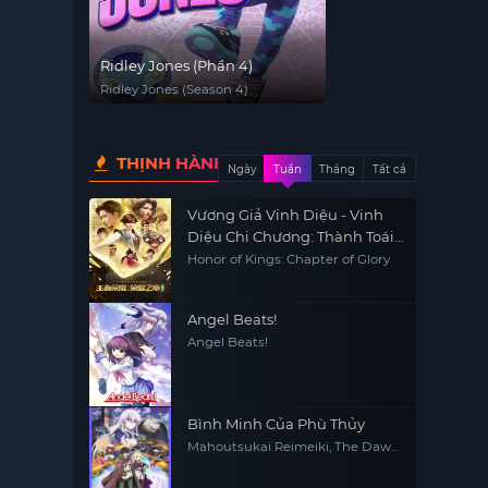
Ridley Jones (Phần 4)
Ridley Jones (Season 4)
THỊNH HÀNH
Ngày
Tuần
Tháng
Tất cả
Vương Giả Vinh Diệu - Vinh
Diệu Chi Chương: Thành Toái
Nguyệt
Honor of Kings: Chapter of Glory
Angel Beats!
Angel Beats!
Bình Minh Của Phù Thủy
Mahoutsukai Reimeiki, The Dawn
of the Witch