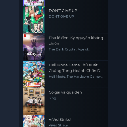
DON'T GIVE UP
DON'T GIVE UP
Pha lê đen: Kỷ nguyên kháng
chiến
The Dark Crystal: Age of
Resistance
Hell Mode Game Thủ Xuất
Chúng Tung Hoành Chốn Dị
Giới Hỗn Nguyên
Hell Mode: The Hardcore Gamer
Dominates in Another World
with Garbage Balancing
Cô gái và quạ đen
Sing
ViVid Strike!
ViVid Strike!