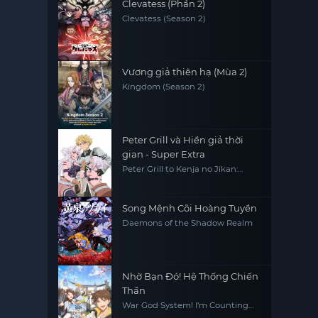
Clevatess (Phần 2)
Clevatess (Season 2)
Vương giả thiên hạ (Mùa 2)
Kingdom (Season 2)
Peter Grill và Hiền giả thời
gian - Super Extra
Peter Grill to Kenja no Jikan:
Super Extra
Song Mệnh Cõi Hoàng Tuyền
Daemons of the Shadow Realm
Nhờ Bạn Đó! Hệ Thống Chiến
Thần
War God System! I’m Counting
On You!