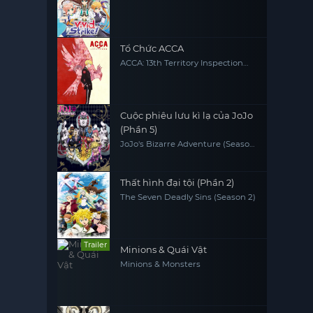
Tổ Chức ACCA
ACCA: 13th Territory Inspection
Department
Cuộc phiêu lưu kì lạ của JoJo
(Phần 5)
JoJo's Bizarre Adventure (Season
5)
Thất hình đại tội (Phần 2)
The Seven Deadly Sins (Season 2)
Trailer
Minions & Quái Vật
Minions & Monsters