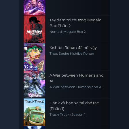
Tay đấm tối thượng Megalo
Box Phần 2
Nomad: Megalo Box 2
Kishibe Rohan đã nói vậy
Thus Spoke Kishibe Rohan
A War between Humans and
AI
A War between Humans and AI
Hank và bạn xe tải chở rác
(Phần 1)
Trash Truck (Season 1)