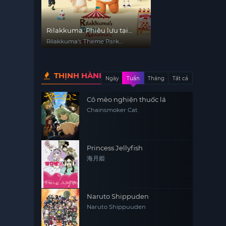
Rilakkuma: Phiêu lưu tại
công viên giải trí
Rilakkuma's Theme Park
Adventure
THỊNH HÀNH
Ngày
Tuần
Tháng
Tất cả
Cô mèo nghiện thuốc lá
Chainsmoker Cat
Princess Jellyfish
海月姫
Naruto Shippuden
Naruto Shippuuden