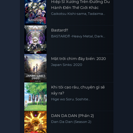
Hiệp Sĩ Xương Trên Đường Du
Hành Đến Thế Giới Khác
Gaikotsu Kishi-sama, Tadaima
Isekai e Odekakechuu, Skeleton
Knight in Another World
Bastard!!
BASTARD‼ -Heavy Metal, Dark
Fantasy-
Mặt trời chìm đáy biển: 2020
Japan Sinks: 2020
Khi tôi cạo râu, chuyện gì sẽ
xảy ra?
Hige wo Soru. Soshite
Joshikousei wo Hirou.
DAN DA DAN (Phần 2)
Dan Da Dan (Season 2)