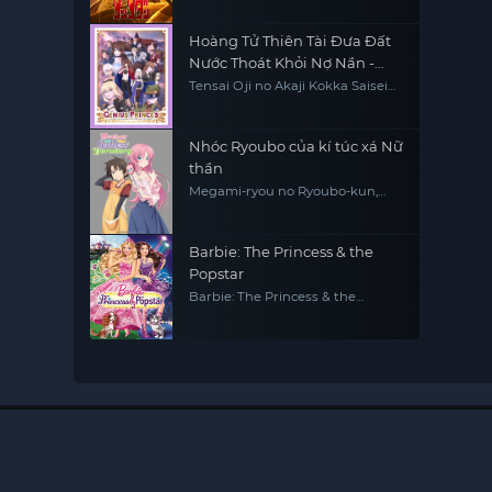
Hoàng Tử Thiên Tài Đưa Đất
Nước Thoát Khỏi Nợ Nần -
Đúng Rồi, Bán Nước Thôi
Tensai Oji no Akaji Kokka Saisei
Jutsu - So da, Baikoku Shiyo, The
Genius Prince's Guide to Raising
a Nation Out of Debt, The Genius
Prince's Guide to Raising a
Nhóc Ryoubo của kí túc xá Nữ
Nation Out of Debt (Hey, How
thần
About Treason?)
Megami-ryou no Ryoubo-kun,
Mother of the Goddess'
Dormitory
Barbie: The Princess & the
Popstar
Barbie: The Princess & the
Popstar