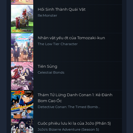
Hồi Sinh Thành Quái Vật
Re:Monster
Nhân vật yếu ớt của Tomozaki-kun
The Low Tier Character
Tiên Sủng
Celestial Bonds
Thám Tử Lừng Danh Conan 1: Kẻ Đánh
Bom Cao Ốc
Detective Conan: The Timed Bomb
Skyscraper
Cuộc phiêu lưu kì lạ của JoJo (Phần 5)
JoJo's Bizarre Adventure (Season 5)