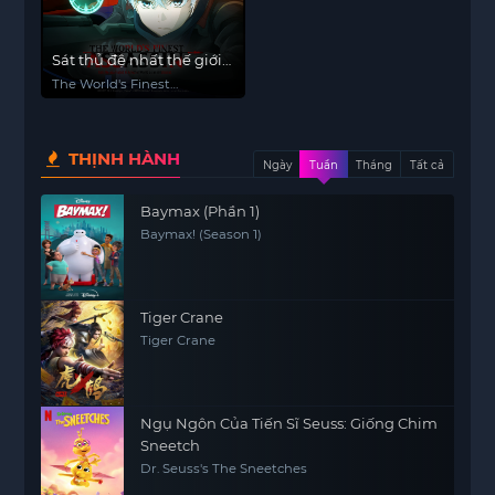
Sát thủ đệ nhất thế giới
chuyển sinh thành quý
The World's Finest
tộc
Assassin Gets
Reincarnated in Another
World as an Aristocrat,
THỊNH HÀNH
Sekai Saikou no
Ngày
Tuần
Tháng
Tất cả
Ansatsusha, Isekai Kizoku
ni Tensei suru
Baymax (Phần 1)
Baymax! (Season 1)
Tiger Crane
Tiger Crane
Ngụ Ngôn Của Tiến Sĩ Seuss: Giống Chim
Sneetch
Dr. Seuss's The Sneetches