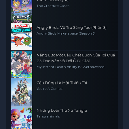
The Creature Cases
Angry Birds: Vũ Trụ Sáng Tạo (Phần 3)
Angry Birds Makerspace (Season 3)
Năng Lực Một Câu Chết Luôn Của Tôi Quá
Bá Đạo Nên Vô Đối Ở Dị Giới
My Instant Death Ability Is Overpowered
Cậu Đúng Là Một Thiên Tài
You're A Genius!
Những Loài Thú Xứ Tangra
Tangranimals