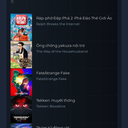
Ráp-phờ Đập Phá 2: Phá Đảo Thế Giới Ảo
Ralph Breaks the Internet
Ông chồng yakuza nội trợ
The Way of the Househusband
Fate/strange Fake
Fate/strange Fake
Tekken: Huyết thống
Tekken: Bloodline
Thám tử động vật